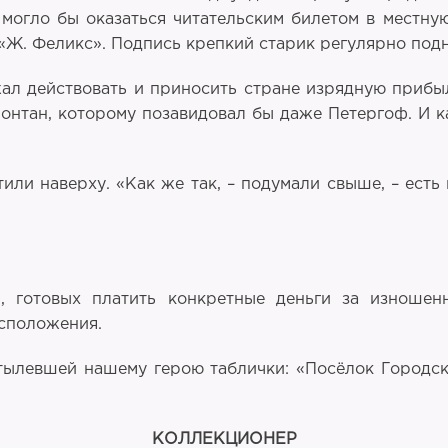
могло бы оказаться читательским билетом в местную 
: «Ж. Феликс». Подпись крепкий старик регулярно п
л действовать и приносить стране изрядную прибыл
нтан, которому позавидовал бы даже Петергоф. И к
тили наверху. «Как же так, – подумали свыше, – есть
й, готовых платить конкретные деньги за изношен
асположения.
стылевшей нашему герою таблички: «Посёлок Городс
КОЛЛЕКЦИОНЕР