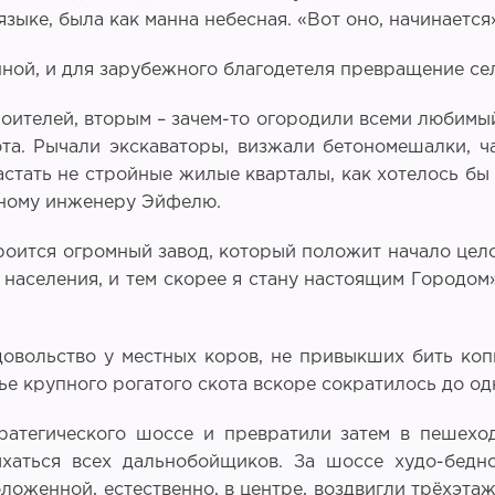
языке, была как манна небесная. «Вот оно, начинается
ой, и для зарубежного благодетеля превращение села
оителей, вторым – зачем-то огородили всеми любимый 
ота. Рычали экскаваторы, визжали бетономешалки, 
стать не стройные жилые кварталы, как хотелось бы
нному инженеру Эйфелю.
роится огромный завод, который положит начало цело
 населения, и тем скорее я стану настоящим Городом
овольство у местных коров, не привыкших бить коп
вье крупного рогатого скота вскоре сократилось до од
ратегического шоссе и превратили затем в пешеход
хаться всех дальнобойщиков. За шоссе худо-бедно
ложенной, естественно, в центре, воздвигли трёхэта