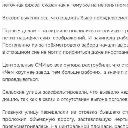
неточная фраза, сказанная к тому же на непонятном 
Вскоре выяснилось, что радость была преждевременн
Первым делом – на окраине появились вагончики стр
не из пацифистских соображений. И закипела раб
Постепенно из-за трёхметрового забора начали выра
в страшном сне не могли присниться даже иностра
Центральные СМИ во все рупора раструбили, что ст
«Чем крупнее завод, тем больше рабочих, а значит и
оправдываться.
Сельские улицы заасфальтировали, что вызвало нед
дошло, так как в связи с отсутствием выгона поголо
Главную улицу переделали из отрезка бывшего ст
проложил объездную дорогу, заставлявшую черты
предусматривалась. На центральной площади, распо