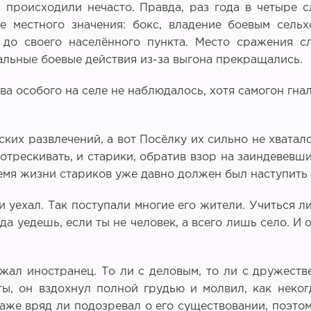
и происходили нечасто. Правда, раз года в четыре
е местного значения: бокс, владение боевым сель
до своего населённого пункта. Место сражения с
альные боевые действия из-за выгона прекращались.
а особого на селе не наблюдалось, хотя самогон гна
ких развлечений, а вот Посёлку их сильно не хватал
отрескивать, и старики, обратив взор на заиндевевши
ремя жизни стариков уже давно должен был наступить
уехал. Так поступали многие его жители. Учиться ли
 уедешь, если ты не человек, а всего лишь село. И 
ал иностранец. То ли с деловым, то ли с дружестве
ы, он вздохнул полной грудью и молвил, как неког
же вряд ли подозревал о его существовании, поэтом