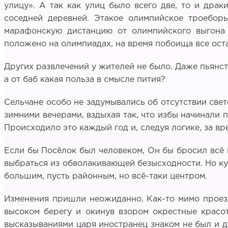
улицу». А так как улиц было всего две, то и драк
соседней деревней. Этакое олимпийское троеборь
марафонскую дистанцию от олимпийского выгона 
положено на олимпиадах, на время побоища все ост
Других развлечений у жителей не было. Даже пьянств
а от баб какая польза в смысле пития?
Сельчане особо не задумывались об отсутствии светс
зимними вечерами, вздыхая так, что избы начинали п
Происходило это каждый год и, следуя логике, за в
Если бы Посёлок был человеком, Он бы бросил всё и 
выбраться из обволакивающей безысходности. Но куда
большим, пусть районным, но всё-таки центром.
Изменения пришли неожиданно. Как-то мимо проезж
высоком берегу и окинув взором окрестные красот
высказываниями царя иностранец знаком не был и да