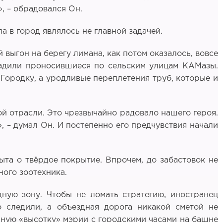
», – обрадовался Он.
 в город являлось не главной задачей.
выгон на берегу лимана, как потом оказалось, вовсе
чадили проносившиеся по сельским улицам КАМазы.
 Городку, а уродливые переплетения труб, которые и
й отрасли. Это чрезвычайно радовало нашего героя.
», – думал Он. И постепенно его предчувствия начали
ыта о твёрдое покрытие. Впрочем, до забастовок не
ного зоотехника.
ную зону. Чтобы не ломать стратегию, иностранец
 следили, а объездная дорога никакой сметой не
жную «высотку» мэрии с городскими часами на башне