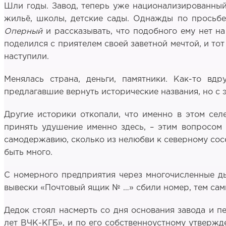
Шли годы. Завод, теперь уже национализированный
жильё, школы, детские сады. Однажды по просьбе
Оперный
и рассказывать, что подобного ему нет на
поделился с приятелем своей заветной мечтой, и то
наступили.
Менялась страна, деньги, памятники. Как-то вд
предлагавшие вернуть исторические названия, но с э
Другие историки откопали, что именно в этом сел
принять удушение именно здесь, – этим вопросом
самодержавию, сколько из нелюбви к северному сосе
быть много.
С номерного предприятия через многочисленные ды
вывески «Почтовый ящик № …» сбили номер, тем самы
Дедок стоял насмерть со дня основания завода и пе
лет ВЧК-КГБ», и по его собственноустному утверж