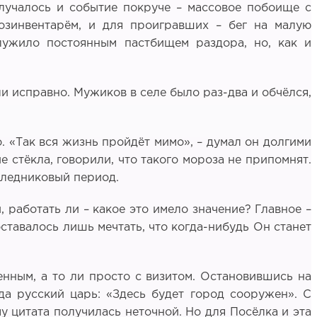
 случалось и событие покруче – массовое побоище с
хозинвентарём, и для проигравших – бег на малую
лужило постоянным пастбищем раздора, но, как и
ли исправно. Мужиков в селе было раз-два и обчёлся,
о. «Так вся жизнь пройдёт мимо», – думал он долгими
е стёкла, говорили, что такого мороза не припомнят.
 ледниковый период.
, работать ли – какое это имело значение? Главное –
оставалось лишь мечтать, что когда-нибудь Он станет
нным, а то ли просто с визитом. Остановившись на
да русский царь: «Здесь будет город сооружен». С
у цитата получилась неточной. Но для Посёлка и эта