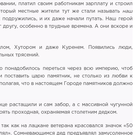
вании, платил своим работникам зарплату и строил
оторый местные жители тут же стали называть
наш
к подружились, и их даже начали путать. Наш герой
 другу, особенно в трудные времена. А они вскоре и
Селом, Хутором и даже Куренем. Появились люди,
льных трясений.
рю понадобилось переться через всю империю, чтоб
 поставить царю памятник, не столько из любви к
 полагая, что в настоящем Городе памятников должно
це растащили и сам забор, а с массивной чугунной
оять проходная, охраняемая столетним дедком.
 так как на лацкане ветерана красовался значок «50
влял». Сомневающимся дед предъявлял замусоленное