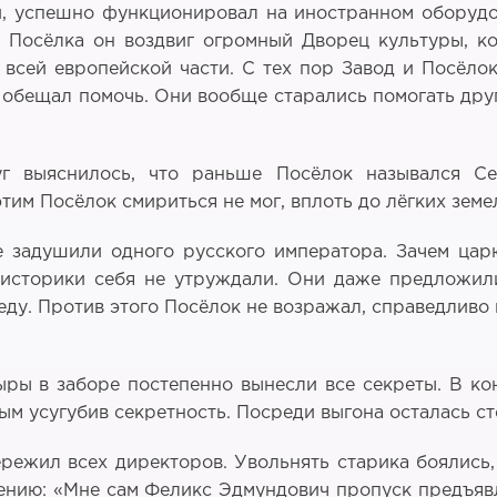
, успешно функционировал на иностранном оборудо
 Посёлка он воздвиг огромный Дворец культуры, к
 всей европейской части. С тех пор Завод и Посёло
т обещал помочь. Они вообще старались помогать друг
руг выяснилось, что раньше Посёлок назывался 
тим Посёлок смириться не мог, вплоть до лёгких земе
е задушили одного русского императора. Зачем ца
 историки себя не утруждали. Они даже предложили
ду. Против этого Посёлок не возражал, справедливо
ры в заборе постепенно вынесли все секреты. В кон
м усугубив секретность. Посреди выгона осталась ст
режил всех директоров. Увольнять старика боялись,
дению: «Мне сам Феликс Эдмундович пропуск предъя