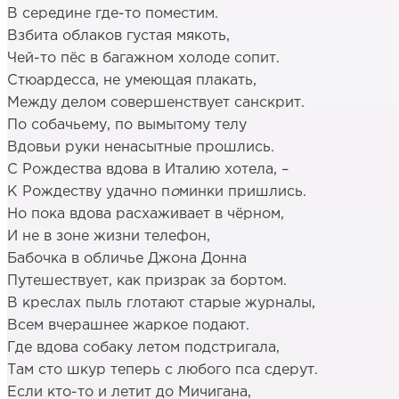
В середине где-то поместим.
Взбита облаков густая мякоть,
Чей-то пёс в багажном холоде сопит.
Стюардесса, не умеющая плакать,
Между делом совершенствует санскрит.
По собачьему, по вымытому телу
Вдовьи руки ненасытные прошлись.
С Рождества вдова в Италию хотела, –
К Рождеству удачно п
о
минки пришлись.
Но пока вдова расхаживает в чёрном,
И не в зоне жизни телефон,
Бабочка в обличье Джона Донна
Путешествует, как призрак за бортом.
В креслах пыль глотают старые журналы,
Всем вчерашнее жаркое подают.
Где вдова собаку летом подстригала,
Там сто шкур теперь с любого пса сдерут.
Если кто-то и летит до Мичигана,