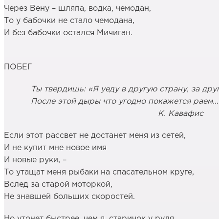
Через Вену – шляпа, водка, чемодан,
То у бабочки не стало чемодана,
И без бабочки остался Мичиган.
ПОБЕГ
Ты твердишь: «Я уеду в другую страну, за друг
После этой дыры что угодно покажется раем…
К. Кавафис
Если этот рассвет не достанет меня из сетей,
И не купит мне новое имя
И новые руки, –
То утащат меня рыбаки на спасательном круге,
Вслед за старой моторкой,
Не знавшей больших скоростей.
Но утонет быстрее, чем я, старичок у руля.