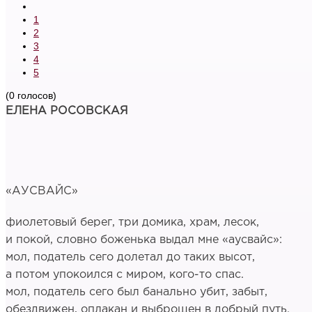
1
2
3
4
5
(0 голосов)
ЕЛЕНА РОСОВСКАЯ
«АУСВАЙС»
фиолетовый берег, три домика, храм, лесок,
и покой, словно боженька выдал мне «аусвайс»:
мол, податель сего долетал до таких высот,
а потом упокоился с миром, кого-то спас.
мол, податель сего был банально убит, забыт,
обездвижен, оплакан и выброшен в добрый путь.