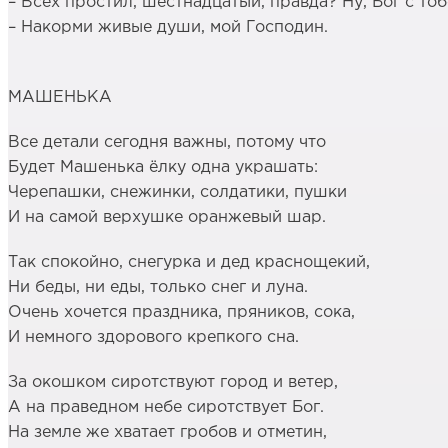
– Всех простил, шестнадцатый, правда? Ну, Бог с тоб
– Накорми живые души, мой Господин.
МАШЕНЬКА
Все детали сегодня важны, потому что
Будет Машенька ёлку одна украшать:
Черепашки, снежинки, солдатики, пушки
И на самой верхушке оранжевый шар.
Так спокойно, снегурка и дед краснощекий,
Ни беды, ни еды, только снег и луна.
Очень хочется праздника, пряников, сока,
И немного здорового крепкого сна.
За окошком сиротствуют город и ветер,
А на праведном небе сиротствует Бог.
На земле же хватает гробов и отметин,