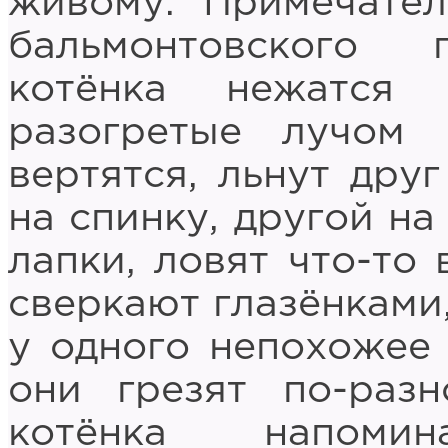
живому. Примечате
бальмонтовского 
котёнка нежатся 
разогретые лучом 
вертятся, льнут друг
на спинку, другой на
лапки, ловят что-то
сверкают глазёнками,
у одного непохожее н
они грезят по-раз
котёнка напоми