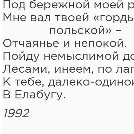
Под бережной моей р
Мне вал твоей «горд
польской» –
Отчаянье и непокой.
Пойду немыслимой д
Лесами, инеем, по ла
К тебе, далеко-одино
В Елабугу.
1992