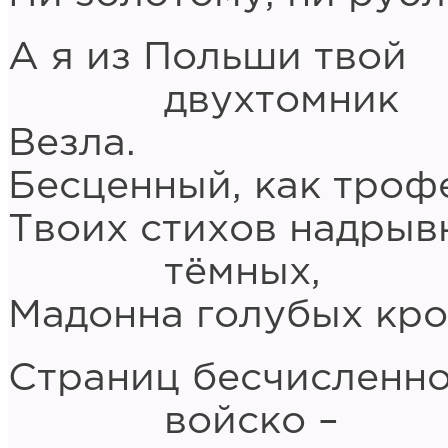
А я из Польши твой
двухтомник
Везла.
Бесценный, как троф
Твоих стихов надрыв
тёмных,
Мадонна голубых кро
Страниц бесчисленн
войско –