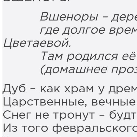
Вшеноры – дереве
где долгое время 
Цветаевой.
Там родился её с
(домашнее прозви
Дуб – как храм у др
Царственные, вечны
Снег не тронут – буд
Из того февральског