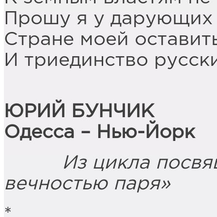
Прошу я у дарующих
Стране моей оставит
И триединство русски
ЮРИЙ БУНЧИК
Одесса – Нью-Йорк
Из цикла посвяще
вечностью паря»
*