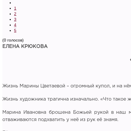
1
2
3
4
5
(0 голосов)
ЕЛЕНА КРЮКОВА
Жизнь Марины Цветаевой – огромный купол, и на нём
Жизнь художника трагична изначально. «Что такое жи
Марина Ивановна брошена Божьей рукой в наш мир
отваживаются подхватить у неё из рук её знамя.