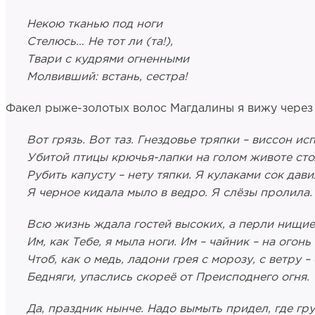
Некою тканью под ноги
Стелюсь… Не тот ли (та!),
Твари с кудрями огненными
Молвивший: встань, сестра!
Факел рыже-золотых волос Магдалины я вижу через в
Вот грязь. Вот таз. Гнездовье тряпки – виссон и
Убитой птицы крючья-лапки на голом животе сто
Рубить капусту – нету тяпки. Я кулаками сок дави
Я черное кидала мыло в ведро. Я слёзы пролила.
Всю жизнь ждала гостей высоких, а перли нищие
Им, как Тебе, я мыла ноги. Им – чайник – на огонь
Чтоб, как о медь, ладони грея с морозу, с ветру – 
Бедняги, упаслись скореё от Преисподнего огня.
Да, праздник нынче. Надо вымыть придел, где гр