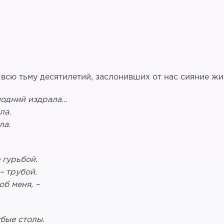
сю тьму десятилетий, заслонивших от нас сияние жив
сподний издрала…
ла.
ла.
 гурьбой.
 – трубой.
об меня, –
убые столы.