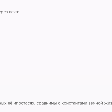
рез века:
ых её ипостасях, сравнимы с константами земной жиз