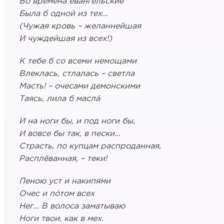
Во времена евангельские
Была б одной из тех…
(Чужая кровь – желаннейшая
И чуждейшая из всех!)
К тебе б со всеми немощами
Влеклась, стлалась – светла
Масть! – очесами демонскими
Таясь, лила б маслá
И на ноги бы, и под ноги бы,
И вовсе бы так, в пески…
Страсть, по купцам распроданная,
Расплёванная, – теки!
Пеною уст и накипями
Очес и пóтом всех
Heг… В волоса заматываю
Ноги твои, как в мех.