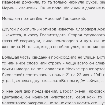
Ивановна дружила, то та только махнула рукой, за
Марины Ивановны. Он не подошёл к ней и даже не пок
Молодым поэтом был Арсений Тарковский.
Другой любопытный эпизод известен благодаря Арк
– кажется, в кассу Гослитиздата. Старая сутулова
глаза её сверкнули, лицо помолодело и чуть ли н
женщина. И только, когда он обернулся, то понял п
Большая часть свиданий происходила на улице. Встр
то или иное слово или строку – чаще всего он сле
почти никогда не пользовался в Москве транспортом
Яковлевой) состоялась в ночь с 21 на 22 июня 1941 
утра Цветаева вдруг сказала: «Вот мы идём сейчас, а
У неё был дар предвидения. Вторая жена Тарковско
Цветаевой, он начинал чувствовать себя как- то
малахитовое ожерелье, но та не стала носить его – у