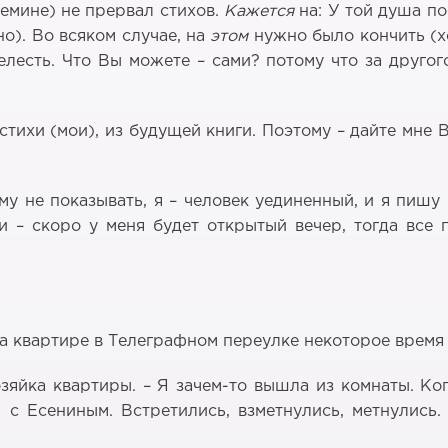
Кемине) не прервал стихов.
Кажется
на: У той душа по
о). Во всяком случае, на
этом
нужно было кончить (хо
елесть. Что Вы можете – сами? потому что за друго
 стихи (мои), из будущей книги. Поэтому – дайте мне
у не показывать, я – человек уединенный, и я пишу 
хи – скоро у меня будет открытый вечер, тогда все 
а квартире в Телеграфном переулке некоторое время 
зяйка квартиры. – Я зачем-то вышла из комнаты. Ког
н с Есениным. Встретились, взметнулись, метнулись.