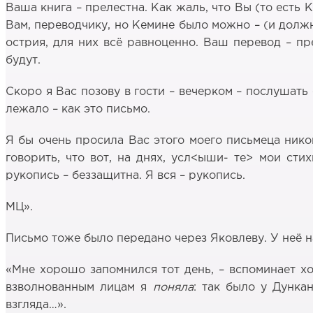
Ваша книга – прелестна. Как жаль, что Вы (то есть 
Вам, переводчику, но Кемине было можно – (и должн
острия, для них всё равноценно. Ваш перевод – пр
будут.
Скоро я Вас позову в гости – вечерком – послушать
лежало – как это письмо.
Я бы очень просила Вас этого моего письмеца ником
говорить, что вот, на днях, усл<ыши- те> мои сти
рукопись – беззащитна. Я вся – рукопись.
МЦ».
Письмо тоже было передано через Яковлеву. У неё н
«Мне хорошо запомнился тот день, – вспоминает хо
взволнованным лицам я
поняла
: так было у Дунка
взгляда…».