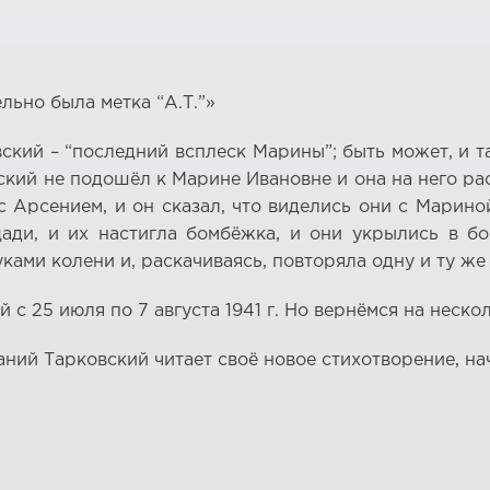
льно была метка “А.Т.”»
вский – “последний всплеск Марины”; быть может, и 
вский не подошёл к Марине Ивановне и она на него ра
с Арсением, и он сказал, что виделись они с Марино
ади, и их настигла бомбёжка, и они укрылись в 
ами колени и, раскачиваясь, повторяла одну и ту же ф
 25 июля по 7 августа 1941 г. Но вернёмся на нескол
мпаний Тарковский читает своё новое стихотворение, 