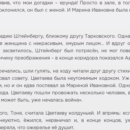
явив, что мои догадки – ерунда! Просто в зале, в т
лонился, он был с женой. И Марина Ивановна была вне
адию Штейнбергу, близкому другу Тарковского. Одна
тая женщина с некрасивым, хмурым лицом… И вдруг 
е засветилось, Штейнберг был потрясён, не мог пов
ричину преображения – в конце коридора показался А
ечались, шли гулять, на ходу читали друг другу стих
довал совету. Цветаева была неутомимым ходоком. У
, но и он едва поспевал за Мариной Ивановной. Одн
года. Цветаеву пошли провожать несколько человек, 
, может быть, уже началась война».
го, Тоня, считала Цветаеву колдуньей. И впрямь: е
 неуютно, ёжился, нервничал и, в конце концов,
веряла, что ожерелье её душит.