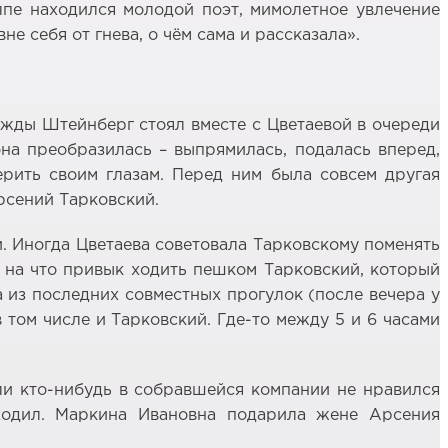
олпе находился молодой поэт, мимолетное увлечение
 себя от гнева, о чём сама и рассказала».
жды Штейнберг стоял вместе с Цветаевой в очереди
она преобразилась – выпрямилась, подалась вперед,
ерить своим глазам. Перед ним была совсем другая
рсений Тарковский.
и. Иногда Цветаева советовала Тарковскому поменять
ж на что привык ходить пешком Тарковский, который
а из последних совместных прогулок (после вечера у
в том числе и Тарковский. Где-то между 5 и 6 часами
сли кто-нибудь в собравшейся компании не нравился
 уходил. Маркина Ивановна подарила жене Арсения