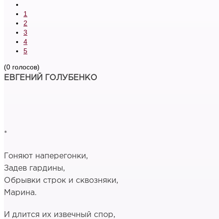
1
2
3
4
5
(0 голосов)
ЕВГЕНИЙ ГОЛУБЕНКО
*
Гоняют наперегонки,
Задев гардины,
Обрывки строк и сквозняки,
Марина.
И длится их извечный спор,