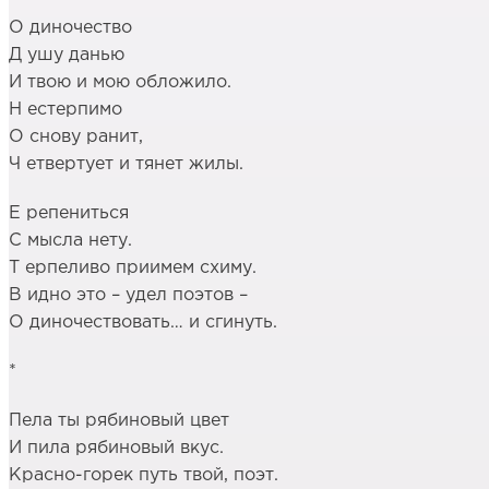
О диночество
Д ушу данью
И твою и мою обложило.
Н естерпимо
О снову ранит,
Ч етвертует и тянет жилы.
Е репениться
С мысла нету.
Т ерпеливо приимем схиму.
В идно это – удел поэтов –
О диночествовать… и сгинуть.
*
Пела ты рябиновый цвет
И пила рябиновый вкус.
Красно-горек путь твой, поэт.