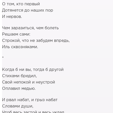
О том, кто первый
Дотянется до наших пор
И нервов.
Чем заразиться, чем болеть
Решаем сами:
Строкой, что не забудем впредь,
Иль сквозняками.
*
Когда б ни вы, тогда б другой
Стихами бредил,
Свой непокой и неустрой
Оплавил медью.
И рвал набат, и грыз набат
Словами души,
Чтоб весь застой и весь уклад