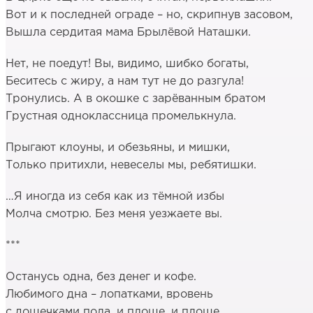
Вот и к последней ограде – но, скрипнув засовом,
Вышла сердитая мама Брылёвой Наташки.
Нет, не поедут! Вы, видимо, шибко богаты,
Беситесь с жиру, а нам тут не до разгула!
Тронулись. А в окошке с зарёванным братом
Грустная одноклассница промелькнула.
Прыгают клоуны, и обезьяны, и мишки,
Только притихли, невеселы мы, ребятишки.
…Я иногда из себя как из тёмной избы
Молча смотрю. Без меня уезжаете вы.
***
Останусь одна, без денег и кофе.
Любимого дна – лопатками, вровень
с дощечками пола, и плоше, и площе.