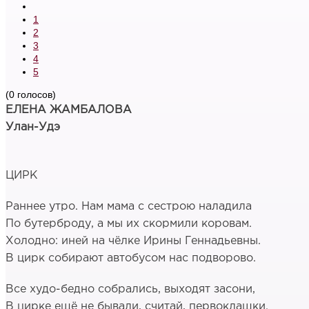
1
2
3
4
5
(0 голосов)
ЕЛЕНА ЖАМБАЛОВА
Улан-Удэ
ЦИРК
Раннее утро. Нам мама с сестрою наладила
По бутерброду, а мы их скормили коровам.
Холодно: иней на чёлке Ирины Геннадьевны.
В цирк собирают автобусом нас подворово.
Все худо-бедно собрались, выходят засони,
В цирке ещё не бывали, считай, первоклашки.