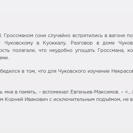
П. Гроссманом (они случайно встретились в вагоне 
т Чуковскому в Куоккалу. Разговор в доме Чуко
гость полагали, что неудобно угощать Гроссмана, 
ами.
едился в том, что для Чуковского изучение Некрасо
ь мне в память, – вспоминал Евгеньев-Максимов. – <…
м Корней Иванович с исключительным подъёмом, не вз