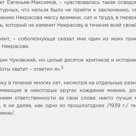
ет Евгеньев-Максимов, – чувствовалась такая освед
урных, что нельзя было не прийти к заключению, чт
чению Некрасова массу времени, сил и труда, в перв
ь, который не изменит Некрасову в течение всей своей
рент, – соболезнующе сказал мне один из моих пр
 Некрасове.
дин Чуковский, но целый десяток критиков и истори
5
оты хватит – ответил я».
уку в течение многих лет, несмотря на отдельные ра
 имеющее в некоторых кругах хождение мнение, до
ием ответственности за свои слова: никто лучше м
, я не далее, как одно из прошлогодних /1939 г./ 
омню/.