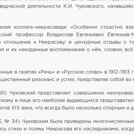
дческой деятельности К.И. Чуковского, начавшейся
своем коллеге-некрасоведе: «Особенно страстно вз
дский профессор Владислав Евгеньевич Евгеньев
 отношение к Некрасову: и цензурные отзывы о то
ям и их неизданные воспоминания о нём, словом, всё 
ные в газетах «Речь» и «Русское слово» в 1912-1913 
щественный резонанс и успех, представляя собой во 
300) Чуковский представляет совершенно неопрове
лизму в лице его наиболее выдающихся представителе
этов ХIХ века, что всегда было несколько спорным и 
13, № 34) Чуковским были приведены многочисленные
сь стихи и поэмы Некрасова его наследниками, когд