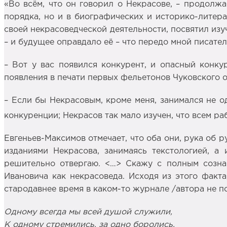
«Во всём, что он говорил о Некрасове, – продолжа
порядка, но и в биографических и историко-литерат
своей некрасоведческой деятельности, посвятил изу
– и будущее оправдало её – что передо мной писател
– Вот у вас появился конкурент, и опасный конку
появления в печати первых фельетонов Чуковского о
– Если бы Некрасовым, кроме меня, занимался не о
конкуренции; Некрасов так мало изучен, что всем раб
Евгеньев-Максимов отмечает, что оба они, рука об р
изданиями Некрасова, занимаясь текстологией, а
решительно отвергаю. <…> Скажу с полным сознан
Ивановича как некрасоведа. Исходя из этого факта
стародавнее время в каком-то журнале /автора не п
Одному всегда мы всей душой служили,
К одному стремились, за одно боролись,