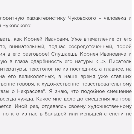
лоритную характеристику Чуковского – человека и
 Чуковского:
вать, как Корней Иванович. Уже впечатление от его
е, внимательный, подчас сосредоточенный, порой
мия в его разговоре! Слушаешь Корнея Ивановича и
ую в глаза одарённость его натуры <…>. Писатель
ературы, текстолог не из последних, а главное, на
 на его великолепных, в наше время уже ставших
ственно говоря, к художественно-повествовательному
казы о Некрасове”. Я знаю, что подобное смешение
 всегда чужда. Какое мне дело до смешения жанров,
ется. Иной раз, отдаваясь своему художественному
е, но кто из нас в большей или меньшей степени не