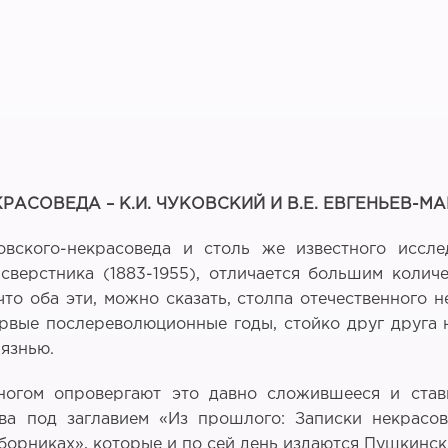
РАСОВЕДА – К.И. ЧУКОВСКИЙ И В.Е. ЕВГЕНЬЕВ-
овского-некрасоведа и столь же известного иссле
сверстника (1883-1955), отличается большим колич
то оба эти, можно сказать, столпа отечественного н
ервые послереволюционные годы, стойко друг друга 
язнью.
многом опровергают это давно сложившееся и ста
ва под заглавием «Из прошлого: Записки некрасове
орниках», которые и по сей день издаются Пушкинск