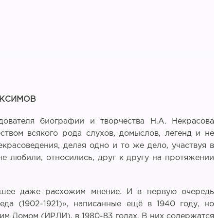
МАКСИМОВ
дователя биографии и творчества Н.А. Некрасова
еством всякого рода слухов, домыслов, легенд и не
екрасоведения, делая одно и то же дело, участвуя в
не любили, относились, друг к другу на протяжении
вшее даже расхожим мнение. И в первую очередь
да (1902-1921)», написанные ещё в 1940 году, но
им Домом (ИРЛИ), в 1980-83 годах. В них содержатся