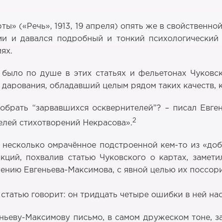
ты» («Речь», 1913, 19 апреля) опять же в свойствен
и и давался подробный и тонкий психологический 
ях.
 было по душе в этих статьях и фельетонах Чуковск
дарования, обладавший целым рядом таких качеств, к
робрать “зарвавшихся осквернителей”? – писал Евге
2
елей стихотворений Некрасова».
, несколько омрачённое подстроенной кем-то из «доб
кций, похвалив статью Чуковского о картах, замети
нению Евгеньева-Максимова, с явной целью их поссор
 статью говорит: он тридцать четыре ошибки в ней на
ньеву-Максимову письмо, в самом дружеском тоне, з