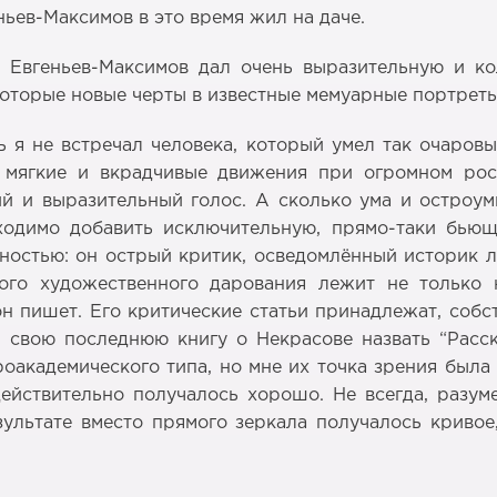
еньев-Максимов в это время жил на даче.
Евгеньев-Максимов дал очень выразительную и ко
которые новые черты в известные мемуарные портреты
 я не встречал человека, который умел так очаровы
мягкие и вкрадчивые движения при огромном рост
ий и выразительный голос. А сколько ума и остроу
одимо добавить исключительную, прямо-таки бьющ
остью: он острый критик, осведомлённый историк лит
ого художественного дарования лежит не только
 он пишет. Его критические статьи принадлежат, соб
 свою последнюю книгу о Некрасове назвать “Расс
академического типа, но мне их точка зрения была
ействительно получалось хорошо. Не всегда, разуме
зультате вместо прямого зеркала получалось криво