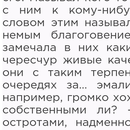
с ним к кому-нибу
словом этим называл
немым благоговение
замечала в них как
чересчур живые каче
они с таким терпен
очередях за… эмал
например, громко хо
собственными ли? 
остротами, надменн