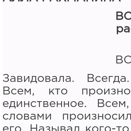
В
ра
В
Завидовала. Всегд
Всем, кто произн
единственное. Всем
словами произносил
его. Называл кого-т