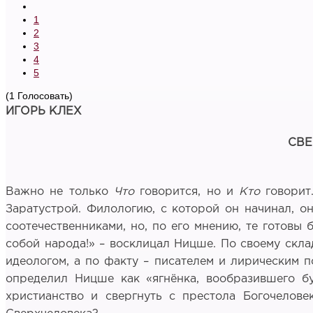
1
2
3
4
5
(1 Голосовать)
ИГОРЬ КЛЕХ
СВЕ
Важно не только
Что
говорится, но и
Кто
говорит
Заратустрой. Филологию, с которой он начинал, о
соотечественниками, но, по его мнению, те готовы
собой народа!» – восклицал Ницше. По своему скл
идеологом, а по факту – писателем и лирическим 
определил Ницше как «ягнёнка, вообразившего бу
христианство и свергнуть с престола Богочелове