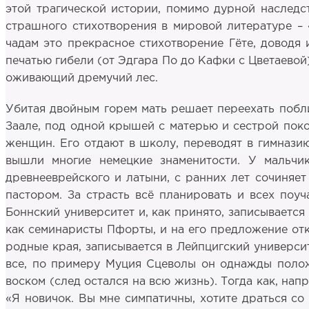
этой трагической истории, помимо дурной наследст
страшного стихотворения в мировой литературе – 
чадам это прекрасное стихотворение Гёте, доводя 
печатью гибели (от Эдгара По до Кафки с Цветаевой)
оживающий дремучий лес.
Убитая двойным горем мать решает переехать побл
Заале, под одной крышей с матерью и сестрой поко
женщин. Его отдают в школу, переводят в гимнази
вышли многие немецкие знаменитости. У мальчик
древнееврейского и латыни, с ранних лет сочиняет 
пастором. За страсть всё планировать и всех поу
Боннский университет и, как принято, записывается
как семинаристы Пфорты, и на его предложение отк
родные края, записывается в Лейпцигский университ
все, по примеру Муция Сцеволы он однажды полож
воском (след остался на всю жизнь). Тогда как, напр
«Я новичок. Вы мне симпатичны, хотите драться со 