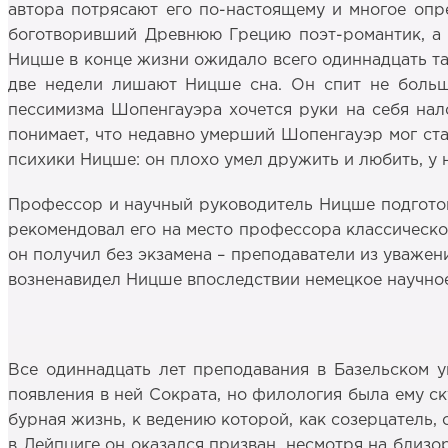
автора потрясают его по-настоящему и многое опре
боготворивший Древнюю Грецию поэт-романтик, а 
Ницше в конце жизни ожидало всего одиннадцать так
две недели лишают Ницше сна. Он спит не больше
пессимизма Шопенгауэра хочется руки на себя нал
понимает, что недавно умерший Шопенгауэр мог стат
психики Ницше: он плохо умел дружить и любить, у н
Профессор и научный руководитель Ницше подготов
рекомендовал его на место профессора классическо
он получил без экзамена – преподаватели из уважен
возненавидел Ницше впоследствии немецкое научное
Все одиннадцать лет преподавания в Базельском 
появления в ней Сократа, но филология была ему с
бурная жизнь, к ведению которой, как созерцатель,
в Лейпциге он оказался призван, несмотря на близо