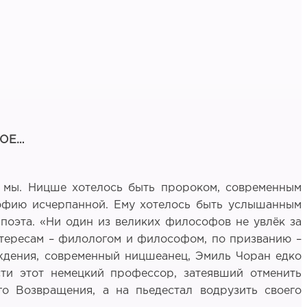
КОЕ…
и мы. Ницше хотелось быть пророком, современным
ософию исчерпанной. Ему хотелось быть услышанным
 поэта. «Ни один из великих философов не увлёк за
нтересам – филологом и философом, по призванию –
ождения, современный ницшеанец, Эмиль Чоран едко
сти этот немецкий профессор, затеявший отменить
го Возвращения, а на пьедестал водрузить своего