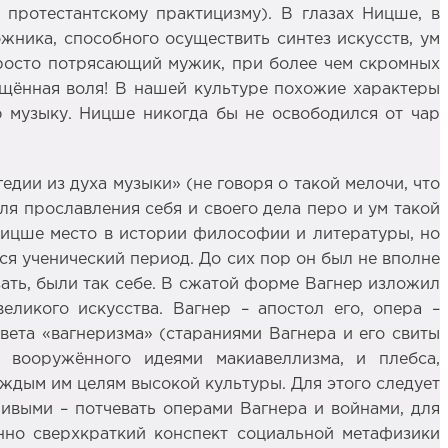
протестантскому практицизму). В глазах Ницше, в
жника, способного осуществить синтез искусств, ум
просто потрясающий мужик, при более чем скромных
щённая воля! В нашей культуре похожие характеры
ю музыку. Ницше никогда бы не освободился от чар
ии из духа музыки» (не говоря о такой мелочи, что
ля прославления себя и своего дела перо и ум такой
Ницше место в истории философии и литературы, но
я ученический период. До сих пор он был не вполне
ать, были так себе. В сжатой форме Вагнер изложил
еликого искусства. Вагнер – апостол его, опера –
вета «вагнеризма» (стараниями Вагнера и его свиты
 вооружённого идеями макиавеллизма, и плебса,
ждым им целям высокой культуры. Для этого следует
ливыми – потчевать операми Вагнера и войнами, для
енно сверхкраткий конспект социальной метафизики