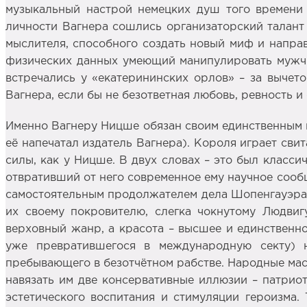
музыкальный настрой немецких душ того времени 
личности Вагнера сошлись организаторский талант 
мыслителя, способного создать новый миф и напра
физических данных умеющий манипулировать мужчи
встречались у «екатерининских орлов» – за вычет
Вагнера, если бы не безответная любовь, ревность и
Именно Вагнеру Ницше обязан своим единственным в
её напечатал издатель Вагнера). Короля играет сви
силы, как у Ницше. В двух словах – это был клас
отвративший от него современное ему научное сооб
самостоятельным продолжателем дела Шопенгауэра и
их своему покровителю, слегка чокнутому Людвигу
верховный жанр, а красота – высшее и единственно
уже превратившегося в международную секту) н
пребывающего в безотчётном рабстве. Народные мас
навязать им две консервативные иллюзии – патриот
эстетического воспитания и стимуляции героизма.