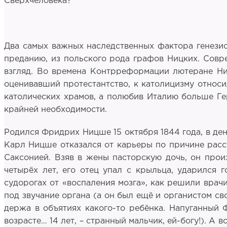
Сверхчеловека?
Два самых важных наследственных фактора генезис
преданию, из польского рода графов Ницких. Совре
взгляд. Во времена Контрреформации лютеране Ни
оценивавший протестантство, к католицизму относи
католических храмов, а полюбив Италию больше Ге
крайней необходимости.
Родился Фридрих Ницше 15 октября 1844 года, в де
Карл Ницше отказался от карьеры по причине расс
Саксонией. Взяв в жены пасторскую дочь, он произ
четырёх лет, его отец упал с крыльца, ударился 
судорогах от «воспаления мозга», как решили врачи
под звучание органа (а он был ещё и органистом св
держа в объятиях какого-то ребёнка. Напуганный 
возрасте… 14 лет, – странный мальчик, ей-богу!). А