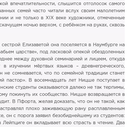
ской впечатлительности, слышится отголосок самого
ванных семей часто читали вслух своим малолетним
ании и не только в XIX веке художники, отмеченные
 скачущем ночью верхом, с ребёнком на руках, сквозь
сестрой Елизаветой она поселяется в Наумбурге на
бабьем царстве», под ласковой опекой обездоленных
еднее между духовной семинарией и лицеем, откуда
 в изучении мёртвых языков – древнегреческого,
он не сомневается, что по семейной традиции станет
ий пастор». В восемнадцать лет Ницше поступает в
анские студенты оказываются далеко не так терпимы,
мому покинуть их сообщество. Ницше возвращается в
ит. В Пфорта, желая доказать, что он не такой, как
 растравлял плохо заживающую рану расплавленным
все, он с порога заявил безобиднейшему из студентов:
в Лейпциге он вкладывает всю страсть в чтение. Два