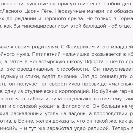
венности, чувствуется присутствие ещё особой дет
«Лесного Царя» Гёте. Неразумные матери из образо
их до рыданий и нервного срыва. Не только в Герм
, как бы «инфицировались» этой балладой – об отце,
иже к своим родителям. С Фридрихом и его младшей 
йного мужа. Пятилетний мальчишка оказывается в «
ю, а затем в монастырскую школу Пфорта – нечто ср
а экстраординарные способности. Он преуспевает
музыку и стихи, ведёт дневник. Лет до семнадцати 
чать он получает от сверстников прозвище «маленьк
 в одну из студенческих корпораций. Но буйные герм
азаться от табака и пива предлагают в ответ ему са
ет и с головой уходит в филологию. Он больше не чуд
ил раскаленный уголь на ладонь, а впоследствии
отив, в Бонне, желая доказать, что он такой же, как 
мной?» – и тут же заработал удар рапирой. Теперь 