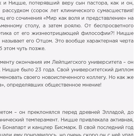
к и Ницше, потерявший веру сын пастора, как и он,
рассудком (сорок лет клинического сумасшествия!
иц его сочинения «Мир как воля и представление» на
менному столу, а затем роялю. От беспросветного
ргетика от его жизнеотрицающей философии?! Ницше
н называет его Отцом. Это вообще характерная черта
б этом чуть позже.
енту окончания им Лейпцигского университета – он
. Ницше было 23 года. Свой университетский диплом
меновать своего новоиспеченного коллегу. Но как же
в», определявших общественное мнение!
етом – он преклонялся перед древней Элладой, до
анический темперамент. Ницше привлекала активная,
р Бонапарт и канцлер Бисмарк. В свой последний год
шади ему понравилось, но очень скоро он с неё упал