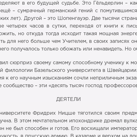
деляют в его будущей судьбе. Это Гёльдерлин – ка
ещё – сумрачный германский гений с помутившимся 
их лет). Другой – это Шопенгауэр. Две тысячи стран
 четырех часов в сутки, переходя от книги к пись
ожить, но откуда тогда исходит такая мощная эне
ь для него больше чем Учителем, в своих записях о
его получалось только обожать или ненавидеть. Но о
ил сюрприз своему самому способному ученику к мом
й филологии Базельского университета в Швейцарии
ия к его научным изысканиям сочли неприличным экза
 сообщество – эти «десять тысяч господ профессоро
ДЕЯТЕЛИ
университете Фридрих Ницше тяготился своим предм
кучна. В этом мечтательном ипохондрике дремал вулк
 он не был способен и готов. Его восхищали императо
рукость, в прусскую армию. В казарме и верхом на ло