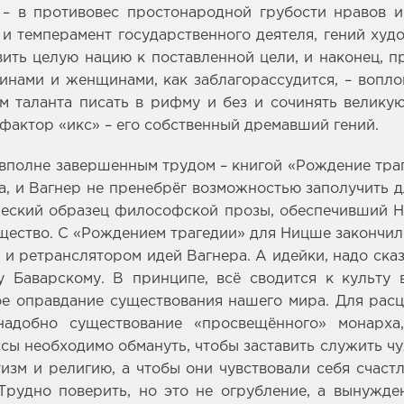
– в противовес простонародной грубости нравов и 
и темперамент государственного деятеля, гений худо
вить целую нацию к поставленной цели, и наконец, 
нами и женщинами, как заблагорассудится, – вопло
ом таланта писать в рифму и без и сочинять велику
 фактор «икс» – его собственный дремавший гений.
полне завершенным трудом – книгой «Рождение трагед
та, и Вагнер не пренебрёг возможностью заполучить д
сический образец философской прозы, обеспечивший 
щество. С «Рождением трагедии» для Ницше закончилс
 ретранслятором идей Вагнера. А идейки, надо сказ
 Баварскому. В принципе, всё сводится к культу в
е оправдание существования нашего мира. Для расц
адобно существование «просвещённого» монарха,
сы необходимо обмануть, чтобы заставить служить чу
изм и религию, а чтобы они чувствовали себя счаст
 Трудно поверить, но это не огрубление, а вынужд