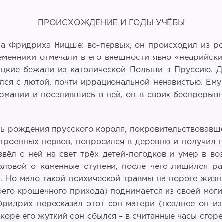
ПРОИСХОЖДЕНИЕ И ГОДЫ УЧЁБЫ
а Фридриха Ницше: во-первых, он происходил из ро
менники отмечали в его внешности явно «неарийски
цкие бежали из католической Польши в Пруссию. Д
лся с лютой, почти иррациональной ненавистью. Ему 
рмании и поселившись в ней, он в своих беспрерывн
нь рождения прусского короля, покровительствовавше
троенных нервов, попросился в деревню и получил п
вёл с ней на свет трёх детей-погодков и умер в в
головой о каменные ступени, после чего лишился р
. Но мало такой психической травмы на пороге жизн
оего крошечного прихода) поднимается из своей могил
Фридрих пересказал этот сон матери (позднее он и
 вскоре его жуткий сон сбылся – в считанные часы сг