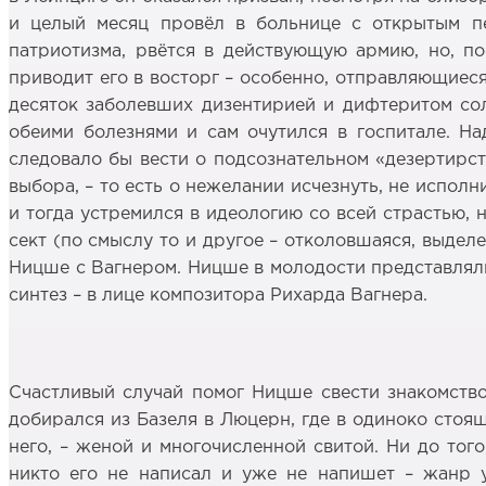
и целый месяц провёл в больнице с открытым п
патриотизма, рвётся в действующую армию, но, по
приводит его в восторг – особенно, отправляющиеся
десяток заболевших дизентирией и дифтеритом солд
обеими болезнями и сам очутился в госпитале. На
следовало бы вести о подсознательном «дезертирст
выбора, – то есть о нежелании исчезнуть, не исполн
и тогда устремился в идеологию со всей страстью, 
сект (по смыслу то и другое – отколовшаяся, выдел
Ницше с Вагнером. Ницше в молодости представляли
синтез – в лице композитора Рихарда Вагнера.
Счастливый случай помог Ницше свести знакомств
добирался из Базеля в Люцерн, где в одиноко стоящ
него, – женой и многочисленной свитой. Ни до тог
никто его не написал и уже не напишет – жанр у