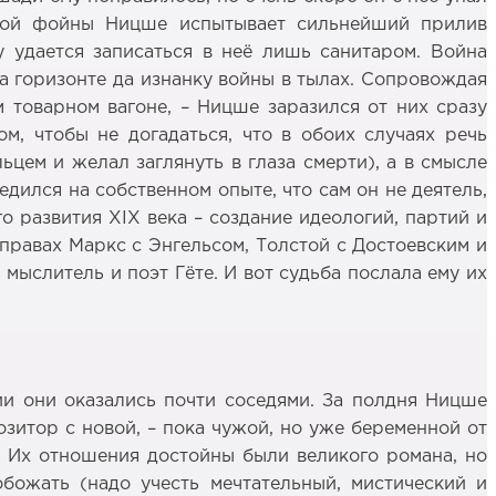
ской фойны Ницше испытывает сильнейший прилив
у удается записаться в неё лишь санитаром. Война
на горизонте да изнанку войны в тылах. Сопровождая
м товарном вагоне, – Ницше заразился от них сразу
м, чтобы не догадаться, что в обоих случаях речь
цем и желал заглянуть в глаза смерти), а в смысле
едился на собственном опыте, что сам он не деятель,
о развития XIX века – создание идеологий, партий и
 правах Маркс с Энгельсом, Толстой с Достоевским и
ыслитель и поэт Гёте. И вот судьба послала ему их
и они оказались почти соседями. За полдня Ницше
озитор с новой, – пока чужой, но уже беременной от
а. Их отношения достойны были великого романа, но
божать (надо учесть мечтательный, мистический и