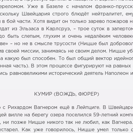
ереломом. Уже в Базеле с началом франко-прус
скольку Швейцария строго блюдёт нейтралитет, ем
 в бой части. Хотя видит он только зарево пожаров 
ат из Эльзаса в Карлсруэ, – трое суток в заперто
до быть слепым, глухим и очень недалёким человеко
ве» – но не в смысле трусости (Ницше был доброволь
ив своей миссии, занимаясь не своим делом. Ницше уб
на какую был способен. То был общий вектор идейног
енная часть). В этом процессе фигурируют на равных
сь равновеликими исторический деятель Наполеон и м
КУМИР (ВОЖДЬ, ФЮРЕР)
о с Рихардом Вагнером ещё в Лейпциге. В Швейцари
ей вилле на берегу озера поселился 59-летний комп
о, ни позже Ницше никого так не любил, как Вагнер
старел. Как уже говорилось, Ницше умел только о