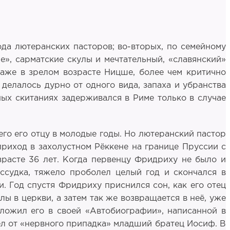
да лютеранских пасторов; во-вторых, по семейному
е», сарматские скулы и мечтательный, «славянский»
аже в зрелом возрасте Ницше, более чем критично
делалось дурно от одного вида, запаха и убранства
ых скитаниях задерживался в Риме только в случае
го его отцу в молодые годы. Но лютеранский пастор
риход в захолустном Рёккене на границе Пруссии с
озрасте 36 лет. Когда первенцу Фридриху не было и
ассудка, тяжело проболел целый год и скончался в
и. Год спустя Фридриху приснился сон, как его отец
ы в церкви, а затем так же возвращается в неё, уже
зложил его в своей «Автобиографии», написанной в
орел от «нервного припадка» младший братец Иосиф. В