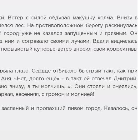
и. Ветер с силой обдувал макушку холма. Внизу в
днелся лес. На противоположном берегу раскинулась
И город уже не казался запущенным и грязным. Он
 ним и согревало своими лучами. Вдали виднелась
о порывистый кутюрье-ветер вносил свои коррективы
ыла глаза. Сердце отбивало быстрый такт, как при
Аня. «Нет, долго ещё» – в такт ей отвечал Дмитрий.
но внизу, а ты молчишь…». Они стояли и смеялись,
рвая, весенняя, с громом и молнией!
в заспанный и пропахший пивом город. Казалось, он