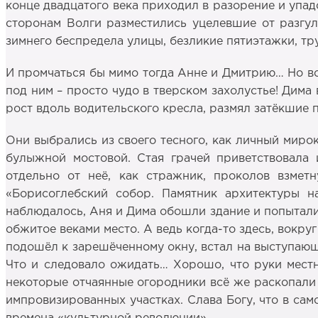
конце двадцатого века приходил в разорение и упад
сторонам Волги разместились уцелевшие от разгул
зимнего беспредела улицы, безликие пятиэтажки, т
И промчаться бы мимо тогда Анне и Дмитрию… Но во
под ним – просто чудо в тверском захолустье! Дима
рост вдоль водительского кресла, размял затёкшие 
Они выбрались из своего тесного, как личный миро
булыжной мостовой. Стая грачей приветствовала 
отдельно от неё, как стражник, проколов взмет
«Борисоглебский собор. Памятник архитектуры на
наблюдалось, Аня и Дима обошли здание и попыталис
обжитое веками место. А ведь когда-то здесь, вокр
подошёл к зарешёченному окну, встал на выступающ
Что и следовало ожидать… Хорошо, что руки местн
некоторые отчаянные огородники всё же раскопали 
импровизированных участках. Слава Богу, что в сам