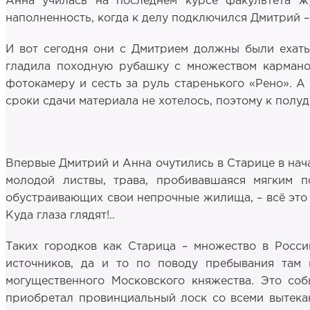
Анна училась на последнем курсе факультета ж
наполненность, когда к делу подключился Дмитрий 
И вот сегодня они с Дмитрием должны были ехать 
гладила походную рубашку с множеством карманов,
фотокамеру и сесть за руль старенького «Рено». А 
сроки сдачи материала не хотелось, поэтому к полу
Впервые Дмитрий и Анна очутились в Старице в нача
молодой листвы, трава, пробивавшаяся мягким п
обустраивающих свои непрочные жилища, – всё это с
Куда глаза глядят!..
Таких городков как Старица – множество в Росси
источников, да и то по поводу пребывания там 
могущественного Московского княжества. Это соб
приобретал провинциальный лоск со всеми вытекаю