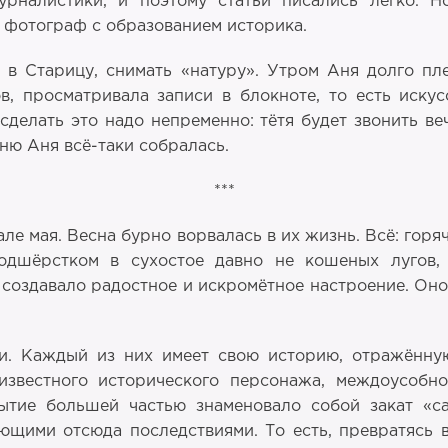
урналистики, и поэтому статьи писались легко. 
– фотограф с образованием историка.
в Старицу, снимать «натуру». Утром Аня долго плес
 просматривала записи в блокноте, то есть искусс
сделать это надо непременно: тётя будет звонить ве
дню Аня всё-таки собралась.
***
ле мая. Весна бурно ворвалась в их жизнь. Всё: горя
одшёрстком в сухостое давно не кошеных лугов, 
оздавало радостное и искромётное настроение. Оно 
и. Каждый из них имеет свою историю, отражённу
известного исторического персонажа, междоусобн
ытие большей частью знаменовало собой закат «са
щими отсюда последствиями. То есть, превратясь в