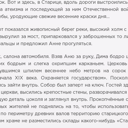
ок. Вот и здесь, в Старице, вдоль дороги выстроили
а атеизма и последующей за ним Отечественной во
рубы, уродующие свежие весенние краски дня…
т показался живописный берег реки, высокий холм с
 вырулил за мост, припарковался у заброшенных то л
пальцы и предложил Анне прогуляться.
к, салона автомобиля. Взяв Аню за руку, Дима бодро
их бодрым и слегка охрипшим карканьем. Церковь
нувшимся шпилем весеннее небо метров на сорок 
чала ХIХ века. Охраняется государством». Поско
ь зайти внутрь. Собор был заперт на ключ. Гостей зд
уг церкви, высились крепостные стены, разворачивал
ую деталь цоколя и заглянул внутрь. Прокопчённые 
ых жителей не поднялись на то, чтобы использовать
по периметру древних валов территорию старицкого 
ом храме не разместились склады какого-нибудь «Ст