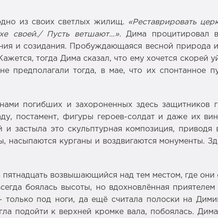
одно из своих светлых жилищ.
«Реставрировать церк
хе своей./ Пусть ветшают…».
Дима процитировал вс
ения и созидания. Пробуждающаяся весной природа и
жется, тогда Дима сказал, что ему хочется скорей у
не предполагали тогда, в мае, что их спонтанное п
енами погибших и захороненных здесь защитников г
ду, постамент, фигуры героев-солдат и даже их в
и застыла это скульптурная композиция, приводя 
, насыпаются курганы и воздвигаются монументы. Зде
 пятнадцать возвышающийся над тем местом, где они 
всегда боялась высоты, но вдохновлённая приятелем
– только под ноги, да ещё считала полоски на Дим
огла подойти к верхней кромке вала, побоялась. Д