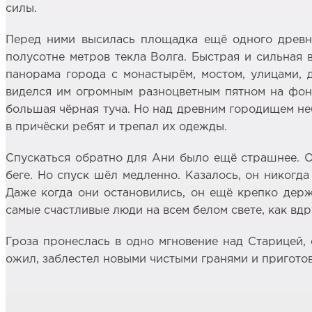
силы.
Перед ними высилась площадка ещё одного древне
полусотне метров текла Волга. Быстрая и сильная 
панорама города с монастырём, мостом, улицами,
виделся им огромным разноцветным пятном на фон
большая чёрная туча. Но над древним городищем не
в причёски ребят и трепал их одежды.
Спускаться обратно для Ани было ещё страшнее. О
беге. Но спуск шёл медленно. Казалось, он никогда
Даже когда они остановились, он ещё крепко держ
самые счастливые люди на всем белом свете, как вдр
Гроза пронеслась в одно мгновение над Старицей, 
ожил, заблестел новыми чистыми гранями и приготов