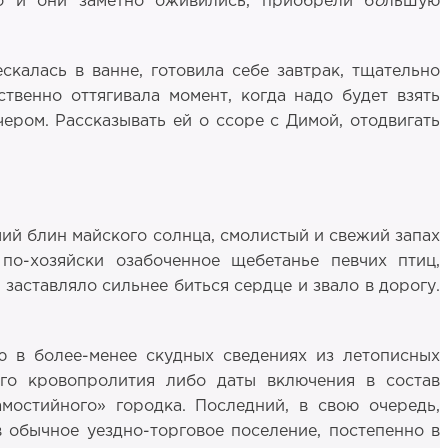
Но и они заметно оживились, приобрели б
о
льшую
калась в ванне, готовила себе завтрак, тщательно
твенно оттягивала момент, когда надо будет взять
чером. Рассказывать ей о ссоре с Димой, отодвигать
чий блин майского солнца, смолистый и свежий запах
по-хозяйски озабоченное щебетанье певчих птиц,
заставляло сильнее биться сердце и звало в дорогу.
ю в более-менее скудных сведениях из летописных
ого кровопролития либо даты включения в состав
мостийного» городка. Последний, в свою очередь,
 обычное уездно-торговое поселение, постепенно в