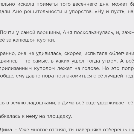
тельно искала приметы того весеннего дня, может б
дали Ане решительности и упорства. «Ну и пусть, на
очти у самой вершины, Аня поскользнулась, и, заж
 её за капюшон куртки.
анно, она не удивилась, скорее, испытала облегчение 
джинсы – те самые, в каких ушел тогда утром. А всё
прилизанным куполом лежат на голове. Но это попра
ообще, ему давно пора познакомиться с её лучшей под
ись в землю ладошками, а Дима всё еще удерживает её
абкалась к нему на площадку.
ал Дима. – Уже многое отснял, ты наверняка отберёшь 