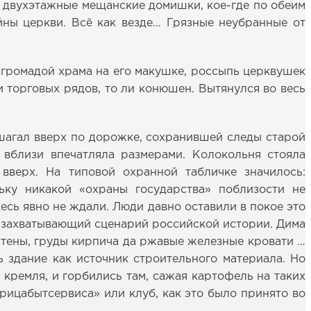
сь двухэтажные мещанские домишки, кое-где по обеим
йны церкви. Всё как везде… Грязные неубранные от
 громадой храма на его макушке, россыпь церквушек
и торговых рядов, то ли конюшен. Вытянулся во весь
 шагал вверх по дорожке, сохранившей следы старой
 вблизи впечатляла размерами. Колокольня стояла
вверх. На типовой охранной табличке значилось:
льку никакой «охраны государства» поблизости не
есь явно не ждали. Люди давно оставили в покое это
ся захватывающий сценарий российской истории. Дима
стены, груды кирпича да ржавые железные кровати …
 здание как источник строительного материала. Но
кремля, и горбились там, сажая картофель на таких
арицабытсервиса» или клуб, как это было принято во