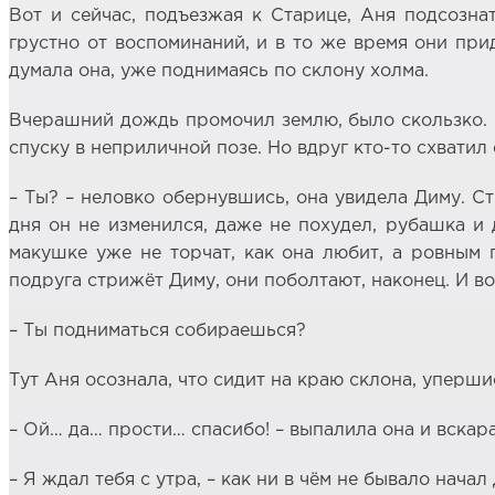
Вот и сейчас, подъезжая к Старице, Аня подсозна
грустно от воспоминаний, и в то же время они при
думала она, уже поднимаясь по склону холма.
Вчерашний дождь промочил землю, было скользко. П
спуску в неприличной позе. Но вдруг кто-то схватил
– Ты? – неловко обернувшись, она увидела Диму. Стр
дня он не изменился, даже не похудел, рубашка и 
макушке уже не торчат, как она любит, а ровным 
подруга стрижёт Диму, они поболтают, наконец. И в
– Ты подниматься собираешься?
Тут Аня осознала, что сидит на краю склона, уперш
– Ой… да… прости… спасибо! – выпалила она и вскар
– Я ждал тебя с утра, – как ни в чём не бывало нач