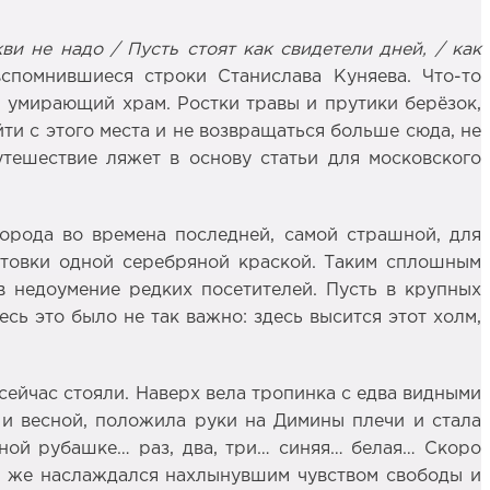
ви не надо / Пусть стоят как свидетели дней, / как
помнившиеся строки Станислава Куняева. Что-то
 умирающий храм. Ростки травы и прутики берёзок,
йти с этого места и не возвращаться больше сюда, не
утешествие ляжет в основу статьи для московского
орода во времена последней, самой страшной, для
интовки одной серебряной краской. Таким сплошным
в недоумение редких посетителей. Пусть в крупных
сь это было не так важно: здесь высится этот холм,
сейчас стояли. Наверх вела тропинка с едва видными
 и весной, положила руки на Димины плечи и стала
иной рубашке… раз, два, три… синяя… белая… Скоро
има же наслаждался нахлынувшим чувством свободы и