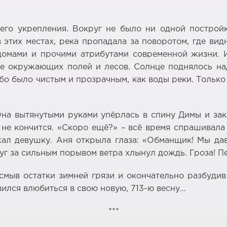
го укрепления. Вокруг не было ни одной постройк
в этих местах, река пропадала за поворотом, где ви
 домами и прочими атрибутами современной жизни. 
е окружающих полей и лесов. Солнце поднялось над
бо было чистым и прозрачным, как воды реки. Тольк
на вытянутыми руками упёрлась в спину Димы и закр
 не кончится. «Скоро ещё?» – всё время спрашивала 
ал девушку. Аня открыла глаза: «Обманщик! Мы дав
уг за сильным порывом ветра хлынул дождь. Гроза! Пе
смыв остатки зимней грязи и окончательно разбуди
ился влюбиться в свою новую, 713-ю весну…
***