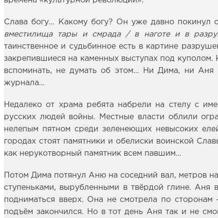
времена «культурной революции».
Слава богу… Какому богу? Он уже давно покинул 
вместилища тары и смрада / в наготе и в разру
таинственное и судьбинное есть в картине разруш
закрепившиеся на каменных выступах под куполом. Ка
вспоминать, не думать об этом… Ни Дима, ни Аня 
журнала…
Недалеко от храма ребята набрели на стелу с им
русских людей войны. Местные власти облили огра
нелепым пятном среди зеленеющих невысоких елей 
городах стоят памятники и обелиски воинской Славы
как нерукотворный памятник всем павшим…
Потом Дима потянул Аню на соседний вал, метров на
ступеньками, вырубленными в твёрдой глине. Аня 
подниматься вверх. Она не смотрела по сторонам 
подъём закончился. Но в тот день Аня так и не см