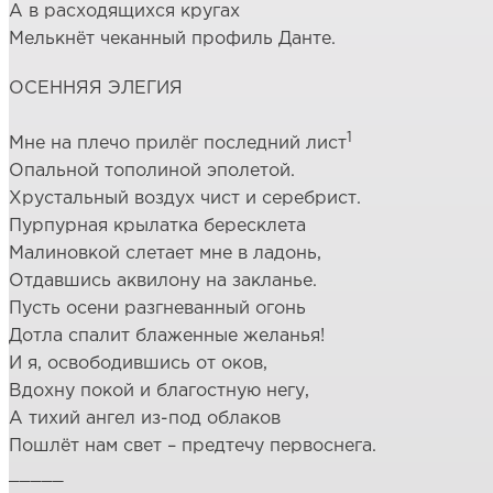
А в расходящихся кругах
Мелькнёт чеканный профиль Данте.
ОСЕННЯЯ ЭЛЕГИЯ
1
Мне на плечо прилёг последний лист
Опальной тополиной эполетой.
Хрустальный воздух чист и серебрист.
Пурпурная крылатка бересклета
Малиновкой слетает мне в ладонь,
Отдавшись аквилону на закланье.
Пусть осени разгневанный огонь
Дотла спалит блаженные желанья!
И я, освободившись от оков,
Вдохну покой и благостную негу,
А тихий ангел из-под облаков
Пошлёт нам свет – предтечу первоснега.
_____