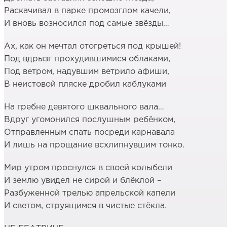
Раскачивал в парке промозглом качели,
И вновь возносился под самые звёзды…
Ах, как он мечтал отогреться под крышей!
Под вдрызг прохудившимися облаками,
Под ветром, надувшим ветрило афиши,
В неистовой пляске дробил каблуками
На гребне девятого шквального вала…
Вдруг угомонился послушным ребёнком,
Отправленным спать посреди карнавала
И лишь на прощание всхлипнувшим тонко.
Мир утром проснулся в своей колыбели
И землю увидел не сирой и блёклой –
Разбуженной трелью апрельской капели
И светом, струящимся в чистые стёкла.