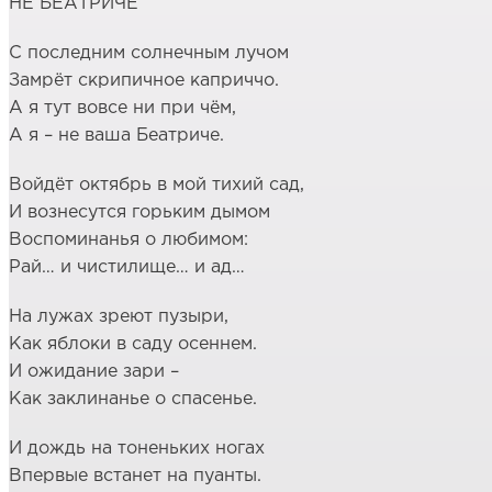
НЕ БЕАТРИЧЕ
С последним солнечным лучом
Замрёт скрипичное каприччо.
А я тут вовсе ни при чём,
А я – не ваша Беатриче.
Войдёт октябрь в мой тихий сад,
И вознесутся горьким дымом
Воспоминанья о любимом:
Рай… и чистилище… и ад…
На лужах зреют пузыри,
Как яблоки в саду осеннем.
И ожидание зари –
Как заклинанье о спасенье.
И дождь на тоненьких ногах
Впервые встанет на пуанты.