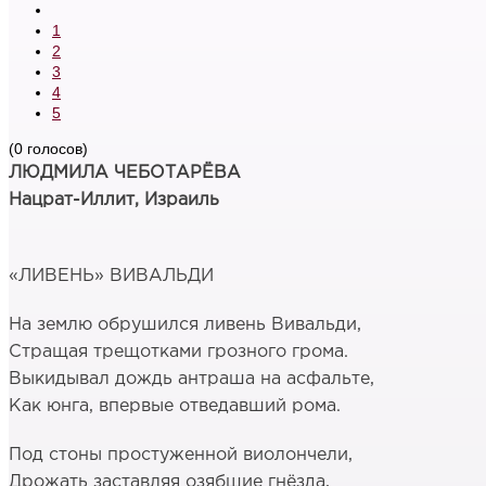
1
2
3
4
5
(0 голосов)
ЛЮДМИЛА ЧЕБОТАРЁВА
Нацрат-Иллит, Израиль
«ЛИВЕНЬ» ВИВАЛЬДИ
На землю обрушился ливень Вивальди,
Стращая трещотками грозного грома.
Выкидывал дождь антраша на асфальте,
Как юнга, впервые отведавший рома.
Под стоны простуженной виолончели,
Дрожать заставляя озябшие гнёзда,