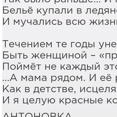
Бельё купали в ледян
И мучались всю жизнь
Течением те годы ун
Быть женщиной – «пр
Поймёт не каждый эт
…А мама рядом. И её 
Как в детстве, исцел
И я целую красные к
АНТОНОВКА