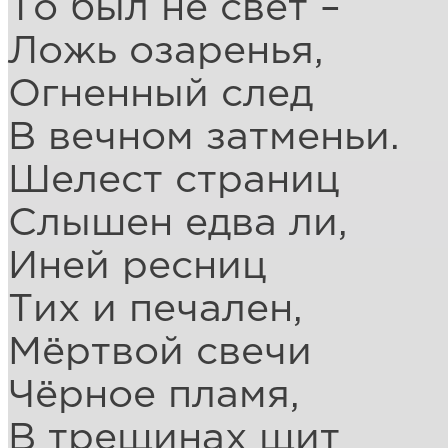
То был не свет –
Ложь озаренья,
Огненный след
В вечном затменьи.
Шелест страниц
Слышен едва ли,
Иней ресниц
Тих и печален,
Мёртвой свечи
Чёрное пламя,
В трещинах щит