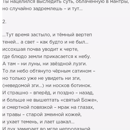
Ты нацелился выследить суть, облаченную в мантры,
но случайно задремлешь – и тут…
2.
…Тут время застыло, и тёмный вертеп
теней… а свет – как будто и не был…
иссохшая почва уводит к черте,
где блюдо земли прикасается к небу.
А там – ни луны, ни звёздной лузги.
То ли небо обтянуто чёрным сатином –
но только уже не увидеть ни зги,
(неведомой зги…) ни носков ботинок.
И страшно – вперёд, и поздно – назад,
и больше не вышептать «святый Боже»,
и смертной повязкой – мрак на глазах,
и травы – старой змеиной кожей,
и ухает темень, и лает шакал…
И дух замирает во мгле непролазной