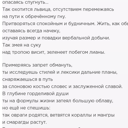
опасаясь спугнуть…
Так охотится львица, отсутствием перемежаясь
на пути к обречённому гну.
Притворяться спокойным и будничным. Жить, как об
оставаясь всегда начеку,
изучая размер и повадки вербальной добычи.
Так змея на суку
над тропою висит, зеленеет побегом лианы.
Примеряясь запрет обмануть,
ты исследуешь стилей и лексики дальние планы,
снаряжаешься в путь
за слоновою костью словес и заслуженной славой.
В глубине горделивой души
ты на формулы жизни затеял большую облаву,
но ещё не спешишь:
так овраги родятся, ветвятся кораллы и мангры
и смарагды растут.