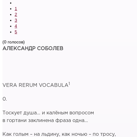
1
2
3
4
5
(0 голосов)
АЛЕКСАНДР СОБОЛЕВ
1
VERA RERUM VOCABULA
0.
Тоскует душа… и калёным вопросом
в гортани заклинена фраза одна…
Как голым – на льдину, как ночью – по тросу,