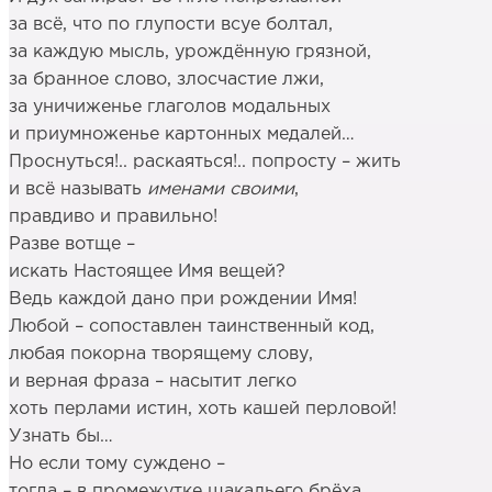
за всё, что по глупости всуе болтал,
за каждую мысль, урождённую грязной,
за бранное слово, злосчастие лжи,
за уничиженье глаголов модальных
и приумноженье картонных медалей…
Проснуться!.. раскаяться!.. попросту – жить
и всё называть
именами своими
,
правдиво и правильно!
Разве вотще –
искать Настоящее Имя вещей?
Ведь каждой дано при рождении Имя!
Любой – сопоставлен таинственный код,
любая покорна творящему слову,
и верная фраза – насытит легко
хоть перлами истин, хоть кашей перловой!
Узнать бы…
Но если тому суждено –
тогда – в промежутке шакальего брёха,