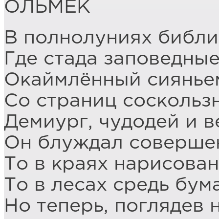
ОЛЬМЕК
В полнолуниях библи
Где стада заповедные
Окаймлённый сиянье
Со страниц соскользн
Демиург, чудодей и в
Он блуждал соверше
То в краях нарисова
То в лесах средь бу
Но теперь, поглядев н