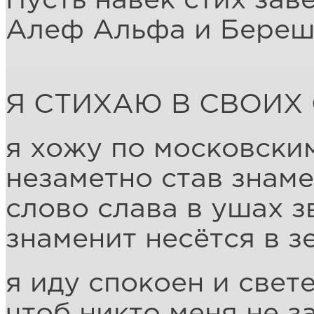
Пусть навек стих зав
Алеф Альфа и Береш
Я СТИХАЮ В СВОИХ
я хожу по московски
незаметно став знам
слово слава в ушах з
знаменит несётся в з
я иду спокоен и свет
чтоб никто меня не з