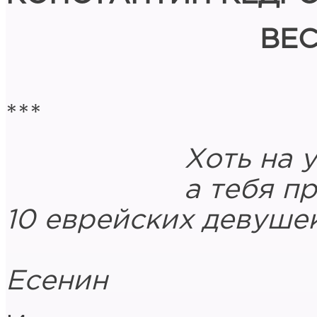
ВЕС
***
Хоть на ушах
а тебя прочтут 
10 еврейских девушек
Се
Есенин