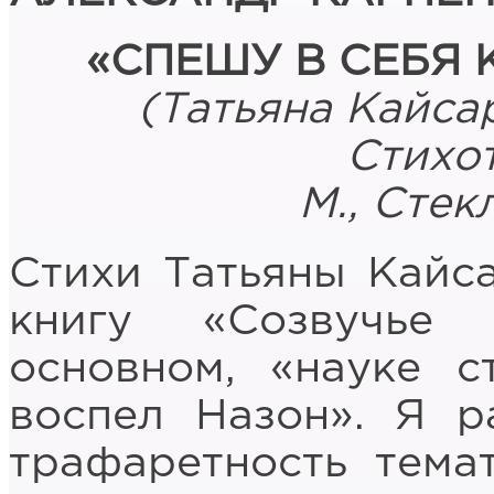
«СПЕШУ В СЕБЯ
(Татьяна Кайсар
Стихот
М., Стек
Стихи Татьяны Кайс
книгу «Созвучье
основном, «науке с
воспел Назон». Я р
трафаретность темат