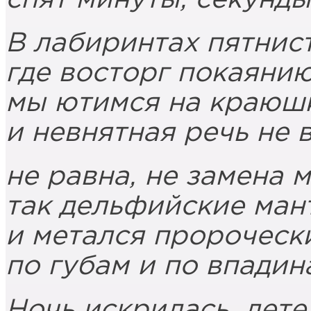
В лабиринтах пятнис
где восторг покаянию
мы ютимся на краюшк
и невнятная речь не 
не равна, не замена 
так дельфийские ман
и метался пророческ
по губам и по впадин
Ночь искрилась, лете