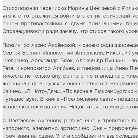
Стихотворная переписка Марины Цветаевой с Рильке
что кто-то отважится войти в этот исторический к
очном противостоянии с двумя признанными гениям
Справедливости ради замечу, что стихов такого уров
Поэзия, согласно Аксёновой, – своего рода заповед
Сергей Есенин, Иннокентий Анненский, Николай Гум
Шевченко, Александр Блок, Александр Пушкин… Но н
Гёте, и композитор Алябьев, и танцовщицы Анна Пав
тяжесть не только внутреннего, но и внешнего мир
женщина с французской внешностью и темпераментом,
башне», «В Нотр-Дам», «По весне в Люксембургском
путешествует. В книге «Преломление света» предст
«советскость» мышления. Недостаток это или достои
С Цветаевой Аксёнову роднит ещё и трепетное вни
напористо, элегантно, артистично. Она – прирождён
прочтения на сцене. Это и сообщает им взыскующее