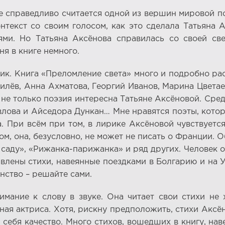
 справедливо считается одной из вершин мировой по
онтекст со своим голосом, как это сделала Татьяна
и. Но Татьяна Аксёнова справилась со своей свер
ня в книге немного.
ник. Книга «Преломление света» много и подробно рас
илёв, Анна Ахматова, Георгий Иванов, Марина Цвета
е только поэзия интересна Татьяне Аксёновой. Сре
лова и Айседора Дункан… Мне нравятся поэты, которы
а. При всём при том, в лирике Аксёновой чувствуетс
 она, безусловно, не может не писать о Франции. О
 саду», «Рижанка-парижанка» и ряд других. Человек 
авлены стихи, навеянные поездками в Болгарию и на 
нство – решайте сами.
мание к слову в звуке. Она читает свои стихи не
ная актриса. Хотя, рискну предположить, стихи Аксё
 себя качество. Много стихов, вошедших в книгу, н