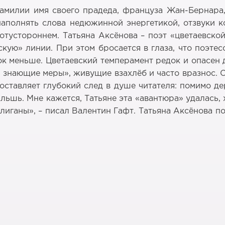
амилии имя своего прадеда, француза Жан-Бернара, 
наполнять слова недюжинной энергетикой, отзвуки к
отустороннем. Татьяна Аксёнова – поэт «цветаевско
кую» линии. При этом бросается в глаза, что поэте
к меньше. Цветаевский темперамент редок и опасен 
 знающие меры», живущие взахлёб и часто вразнос. 
оставляет глубокий след в душе читателя: помимо де
альшь. Мне кажется, Татьяне эта «авантюра» удалась, 
улиганы», – писал Валентин Гафт. Татьяна Аксёнова п