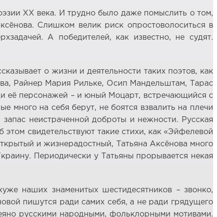
эзии ХХ века. И трудно было даже помыслить о том,
 Аксёнова. Слишком велик риск опростоволоситься в
хзадачей. А победителей, как известно, не судят.
сказывает о жизни и деятельности таких поэтов, как
ева, Райнер Мария Рильке, Осип Мандельштам, Тарас
ди её персонажей – и юный Моцарт, встречающийся с
е много на себя берут, не боятся взвалить на плечи
я запас неистраченной доброты и нежности. Русская
б этом свидетельствуют такие стихи, как «Эйфелевой
открытый и жизнерадостный, Татьяна Аксёнова много
Украину. Периодически у Татьяны прорывается некая
 хуже наших знаменитых шестидесятников – звонко,
новой пишутся ради самих себя, а не ради грядущего
авеяно русскими народными, фольклорными мотивами.