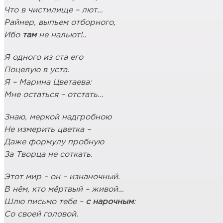
Что в чистилище – лют…
Райнер, выпьем отборного,
Ибо
там
не нальют!..
Я одного из ста его
Поцелую в уста.
Я – Марина Цветаева:
Мне остаться – отстать…
Знаю, меркой надгробною
Не измерить цветка –
Даже формулу пробную
За Творца не соткать.
Этот мир – он – изнаночный.
В нём, кто мёртвый – живой…
Шлю письмо тебе –
с нарочным
:
Со своей головой.