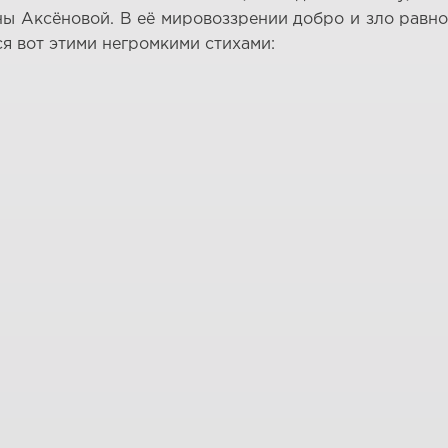
яны Аксёновой. В её мировоззрении добро и зло равн
ся вот этими негромкими стихами: