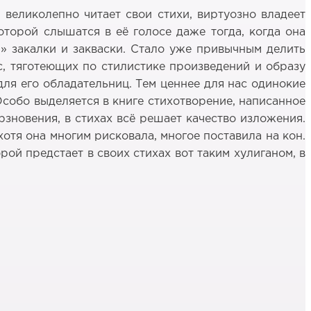
великолепно читает свои стихи, виртуозно владеет
оторой слышатся в её голосе даже тогда, когда она
й» закалки и закваски. Стало уже привычным делить
сс, тяготеющих по стилистике произведений и образу
для его обладательниц. Тем ценнее для нас одинокие
Особо выделяется в книге стихотворение, написанное
рзновения, в стихах всё решает качество изложения.
хотя она многим рисковала, многое поставила на кон.
орой предстает в своих стихах вот таким хулиганом, в