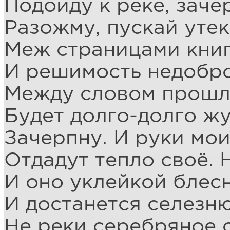
Подойду к реке, заче
Разожму, пускай утек
Меж страницами книг
И решимость недобро
Между словом прошл
Будет долго-долго ж
Зачерпну. И руки мо
Отдадут тепло своё. 
И оно уклейкой блесн
И достанется селезню
Не реки серебряное 