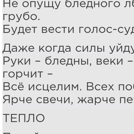
Не опущу бледного лб
грубо.
Будет вести голос-суд
Даже когда силы уйду
Руки – бледны, веки –
горчит –
Всё исцелим. Всех по
Ярче свечи, жарче пе
ТЕПЛО