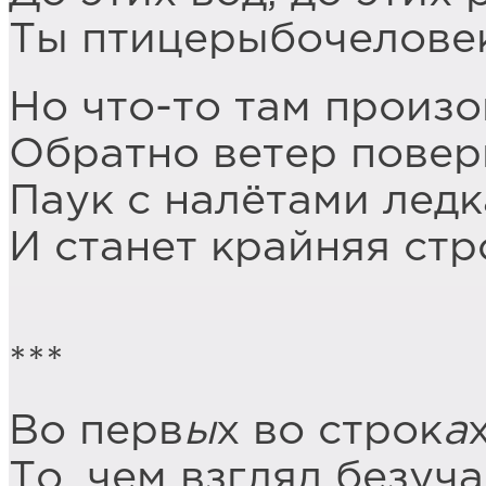
Ты птицерыбочеловек
Но что-то там произо
Обратно ветер повер
Паук с налётами ледк
И станет крайняя стр
***
Во перв
ы
х во строк
а
То, чем взгляд безуч