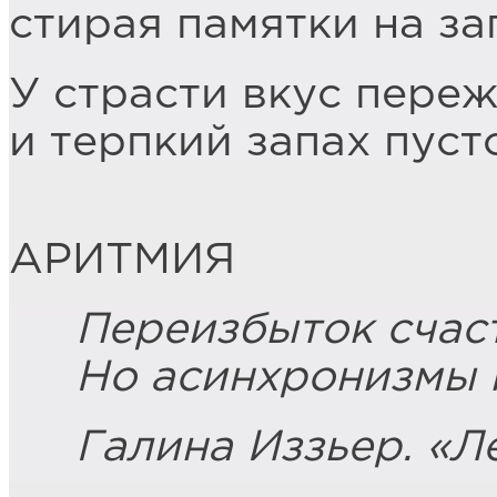
стирая памятки на за
У страсти вкус пере
и терпкий запах пуст
АРИТМИЯ
Переизбыток счаст
Но асинхронизмы 
Галина Иззьер. «Л