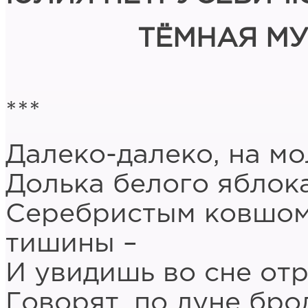
ТЁМНАЯ М
***
Далеко-далеко, на мо
Долька белого яблока
Серебристым ковшом
тишины –
И увидишь во сне от
Говорят, по луне бро