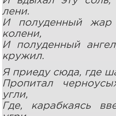
И вдыхал эту соль,
лени.
И полуденный жар
колени,
И полуденный ангел
кружил.
Я приеду сюда, где 
Пропитал черноусы
угли,
Где, карабкаясь вв