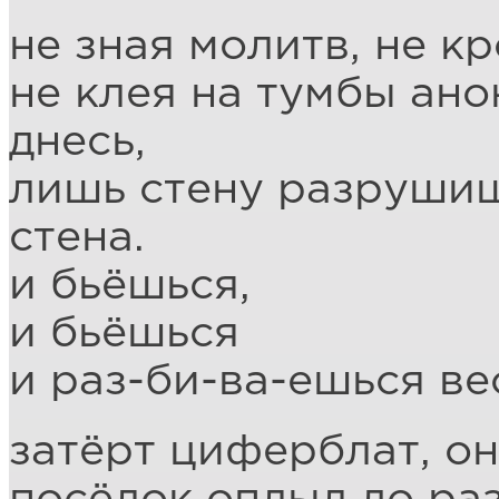
не зная молитв, не к
не клея на тумбы ано
днесь,
лишь стену разрушиш
стена.
и бьёшься,
и бьёшься
и раз-би-ва-ешься ве
затёрт циферблат, о