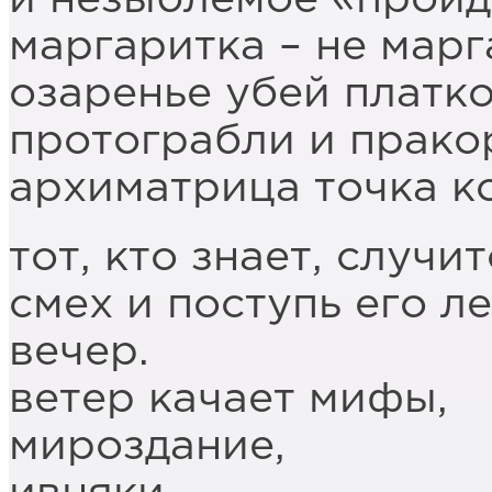
маргаритка – не марг
озаренье убей платко
протограбли и прако
архиматрица точка к
тот, кто знает, случит
смех и поступь его ле
вечер.
ветер качает мифы,
мироздание,