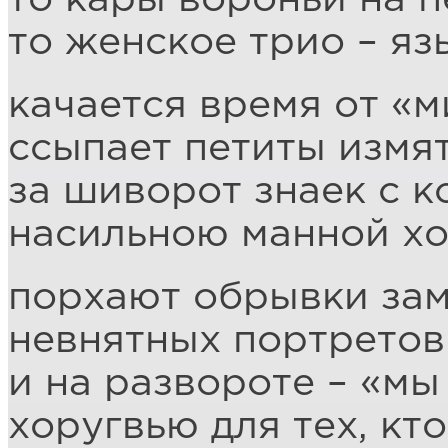
то женское трио – яз
качается время от «м
ссыпает петиты измя
за шиворот знаек с 
насильною манной хо
порхают обрывки заме
невнятных портретов
и на развороте – «мы
хоругвью для тех, кт