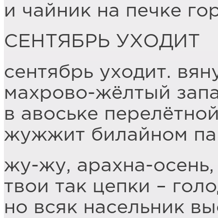
и чайник на печке го
СЕНТЯБРЬ УХОДИТ
сентябрь уходит. вян
махрово-жёлтый запа
в авоське перелётно
жужжит билайном пар
жу-жу, арахна-осень
твои так цепки – голо
но всяк насельник в