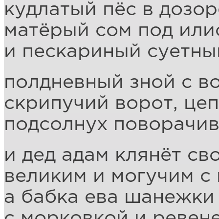
кудлатый пёс в дозор
матёрый сом под или
и пескариный суетны
полдневный зной с в
скрипучий ворот, цеп
подсолнух поворачив
и дед адам клянёт св
великим и могучим с
а бабка ева шанежки
с морковкой и ревене