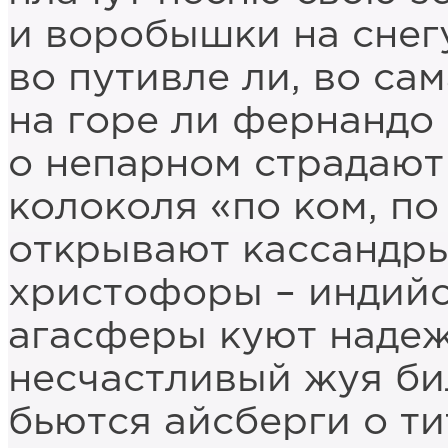
и воробышки на снег
во путивле ли, во са
на горе ли фернандо
о непарном страдают
колоколя «по ком, по
открывают кассандр
христофоры – индийс
агасферы куют наде
несчастливый жуя би
бьются айсберги о ти