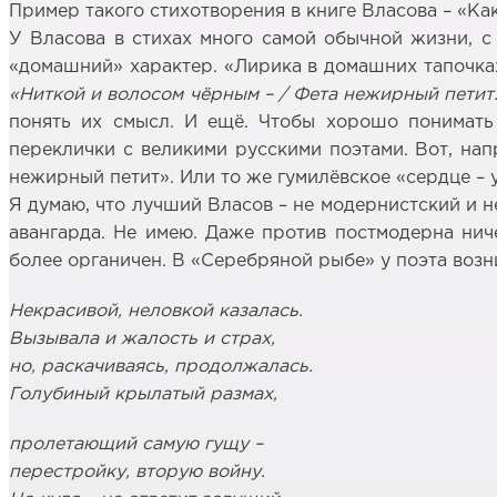
Пример такого стихотворения в книге Власова – «Ка
У Власова в стихах много самой обычной жизни, с 
«домашний» характер. «Лирика в домашних тапочках»
«Ниткой и волосом чёрным – / Фета нежирный петит./
понять их смысл. И ещё. Чтобы хорошо понимать 
переклички с великими русскими поэтами. Вот, на
нежирный петит». Или то же гумилёвское «сердце – у
Я думаю, что лучший Власов – не модернистский и не
авангарда. Не имею. Даже против постмодерна ниче
более органичен. В «Серебряной рыбе» у поэта воз
Некрасивой, неловкой казалась.
Вызывала и жалость и страх,
но, раскачиваясь, продолжалась.
Голубиный крылатый размах,
пролетающий самую гущу –
перестройку, вторую войну.