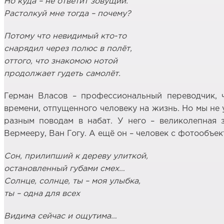
Но куда – не ответит зовущий.
Растолкуй мне тогда – почему?
Потому что невидимый кто-то
снарядил через полюс в полёт,
оттого, что знакомою нотой
продолжает гудеть самолёт.
Герман Власов – профессиональный переводчик, ч
времени, отпущенного человеку на жизнь. Но мы не у
разным поводам в набат. У него – великолепная 
Вермееру, Ван Гогу. А ещё он – человек с фотообъе
Сон, прилипший к дереву улиткой,
остановленный губами смех…
Солнце, солнце, ты – моя улыбка,
ты – одна для всех
Видима сейчас и ощутима…