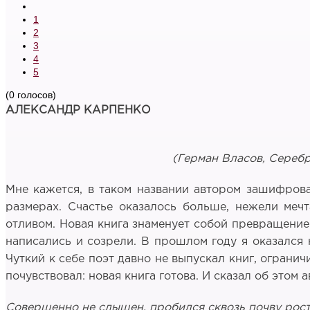
1
2
3
4
5
(0 голосов)
АЛЕКСАНДР КАРПЕНКО
(Герман Власов, Серебр
Мне кажется, в таком названии автором зашифрова
размерах. Счастье оказалось больше, нежели меч
отливом. Новая книга знаменует собой превращение 
написались и созрели. В прошлом году я оказался н
Чуткий к себе поэт давно не выпускал книг, ограни
почувствовал: новая книга готова. И сказал об этом
Совершенно не слышен, пробился сквозь почву рост