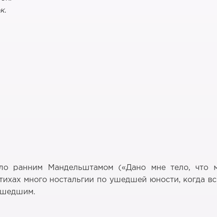
к.
ло ранним Мандельштамом («Дано мне тело, что мн
тихах много ностальгии по ушедшей юности, когда все
 ушедшим.