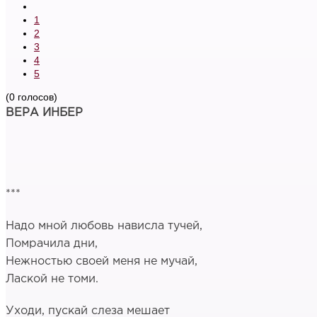
1
2
3
4
5
(0 голосов)
ВЕРА ИНБЕР
***
Надо мной любовь нависла тучей,
Помрачила дни,
Нежностью своей меня не мучай,
Лаской не томи.
Уходи, пускай слеза мешает