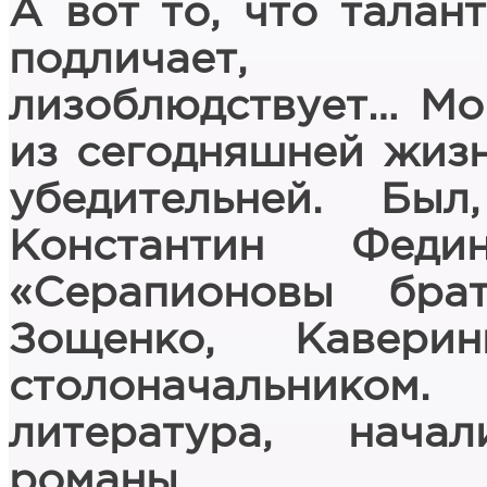
А вот то, что талант
подличает, пр
лизоблюдствует… Мо
из сегодняшней жизн
убедительней. Бы
Константин Фед
«Серапионовы бра
Зощенко, Кавер
столоначальник
литература, начал
романы.