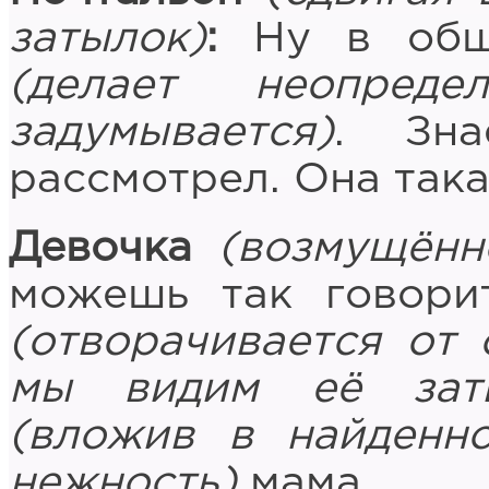
затылок)
:
Ну в обще
(делает неопред
задумывается)
. Зн
рассмотрел. Она так
Девочка
(возмущённ
можешь так говори
(отворачивается от 
мы видим её заты
(вложив в найденн
нежность)
мама.