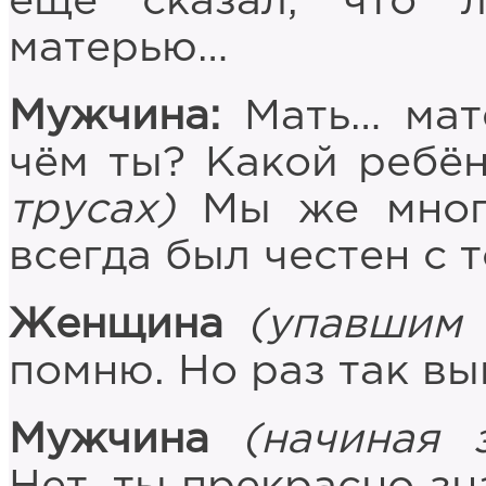
ещё сказал, что 
матерью…
Мужчина:
Мать… мате
чём ты? Какой ребё
трусах)
Мы же много
всегда был честен с 
Женщина
(упавшим 
помню. Но раз так в
Мужчина
(начиная 