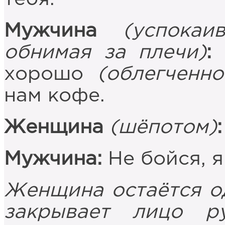
Мужчина
(успокаи
обнимая за плечи)
:
Н
хорошо
(облегченно
нам кофе.
Женщина
(шёпотом)
:
Мужчина:
Не бойся, я
Женщина остаётся од
закрывает лицо ру