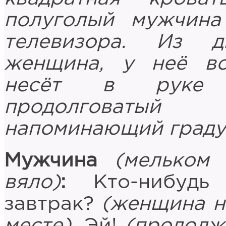
полуголый мужчина
телевизора. Из 
женщина, у неё вс
несёт в руке к
продолговатый 
напоминающий граду
Мужчина
(мельком
вяло)
:
Кто-нибудь 
завтрак?
(женщина н
месте)
. Эй!
(продолж