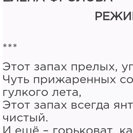
РЕЖИ
***
Этот запах прелых, у
Чуть прижаренных со
гулкого лета,
Этот запах всегда ян
чистый.
И ещё – горьковат, к