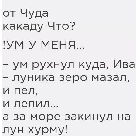
от Чуда
какаду Что?
!УМ У МЕНЯ…
– ум рухнул куда, Ив
– луника зеро мазал,
и пел,
и лепил…
а за море закинул на
лун хурму!