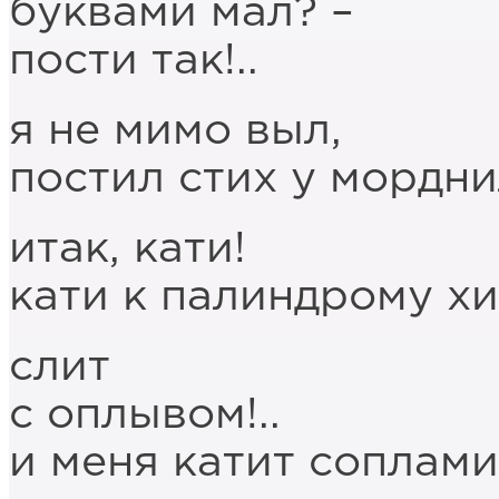
буквами мал? –
пости так!..
я не мимо выл,
постил стих у мордни
итак, кати!
кати к палиндрому хи
слит
с оплывом!..
и меня катит соплам