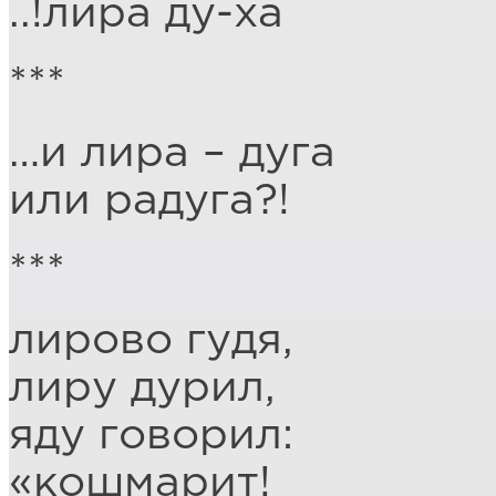
..!лира ду-ха
***
…и лира – дуга
или радуга?!
***
лирово гудя,
лиру дурил,
яду говорил:
«кошмарит!