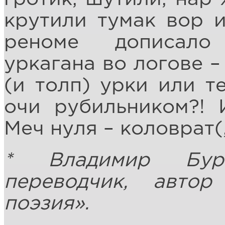
крутили тумак вор 
реноме дописало
уркагана во логове –
(и толп) урки или т
очи рубильником?! 
Меч нуля – коловрат(
* Владимир Бури
переводчик, автор
поэзия».