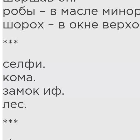
робы – в масле минор
шорох – в окне верхо
***
селфи.
кома.
замок иф.
лес.
***