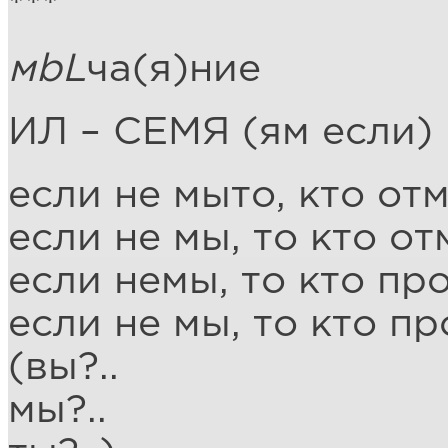
***
мbL
ча(я)ние
ИЛ – СЕМЯ (ям если)
если не мыто, кто отм
если не мы, то кто от
если немы, то кто про
если не мы, то кто пр
(вы?..
мы?..