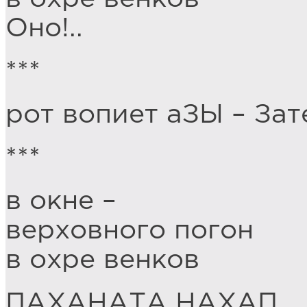
Оно!..
***
рот вопиет аЗЫ – Зат
***
в окне –
верховного погон
в охре венков
ПАХАНАТА НАХАП