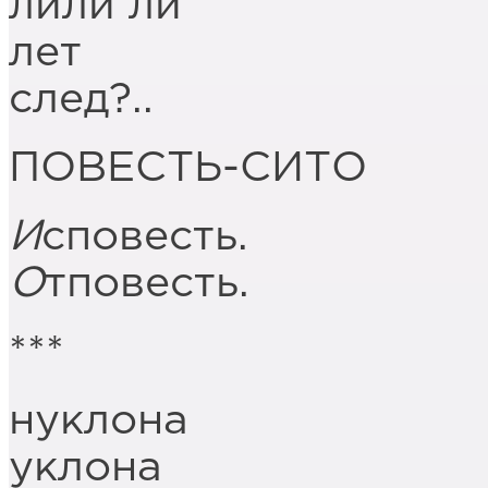
лили ли
лет
след?..
ПОВЕСТЬ-СИТО
И
сповесть.
О
тповесть.
***
нуклона
уклона