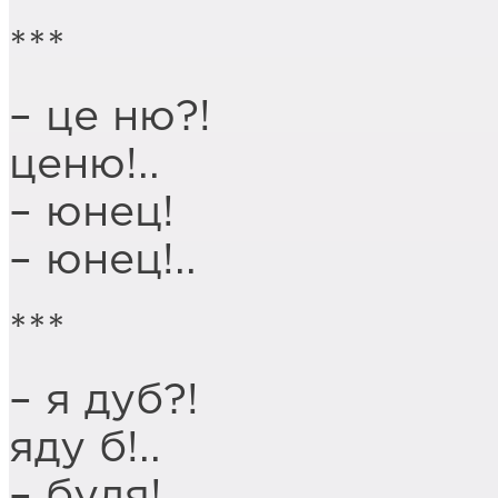
***
– це ню?!
ценю!..
– юнец!
– юнец!..
***
– я дуб?!
яду б!..
– будя!