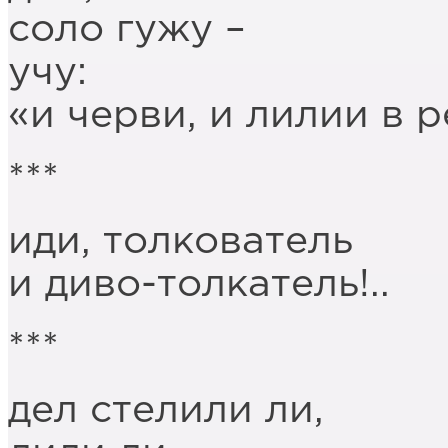
соло гужу –
учу:
«и черви, и лилии в 
***
иди, толкователь
и диво-толкатель!..
***
дел стелили ли,