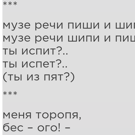
***
музе речи пиши и ши
музе речи шипи и пи
ты испит?..
ты испет?..
(ты из пят?)
***
меня торопя,
бес – ого! –