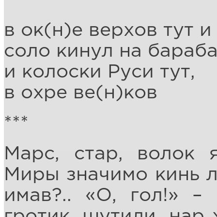
в ок(н)е верхов тут и
соло кинул на бараба
и колоски Руси тут,
в охре ве(н)ков
***
Марс, стар, волок 
Миры значимо кинь ли
имав?.. «О, гол!» –
гротик, шутили, нар 