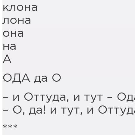
клона
лона
она
на
А
ОДА да О
– и Оттуда, и тут – Од
– О, да! и тут, и Оттуд
***