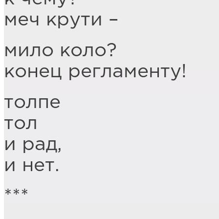
меч крути –
мило коло?
конец регламенту!
толпе
тол
и рад,
и нет.
***