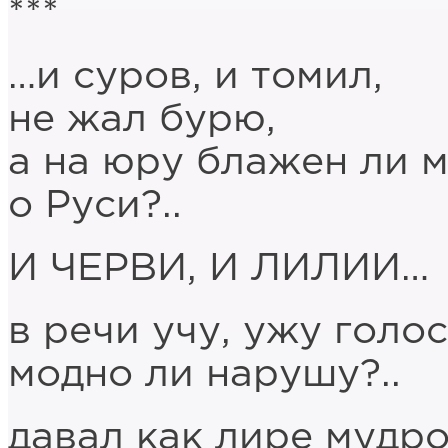
***
…и суров, и томил,
не жал бурю,
а на юру блажен ли 
о Руси?..
И ЧЕРВИ, И ЛИЛИИ…
в речи учу, ужу голос
модно ли нарушу?..
давал как лире мудр