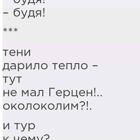
– будя!
***
тени
дарило тепло –
тут
не мал Герцен!..
околоколим?!.
и тур
к чему?