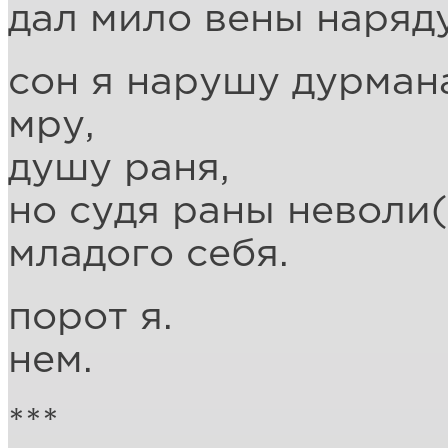
дал мило вены наряду
сон я нарушу дурман
мру,
душу раня,
но судя раны неволи(
младого себя.
порот я.
нем.
***