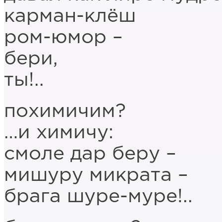
карман-клёш
ром-юмор –
бери,
ты!..
похимичим?
…и химичу:
смоле дар беру –
мишуру микрата –
брага шуре-муре!..