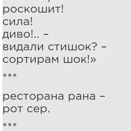
роскошит!
сила!
диво!.. –
видали стишок? –
сортирам шок!»
***
ресторана рана –
рот сер.
***