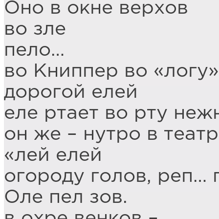
Оно в окне верхов
во зле
пело…
во Книппер во «логу»
дорогой елей
еле ртает во рту неж
он же – нутро в театр
«лей елей
огороду голов, реп… п
Оле пел зов.
в охре венков –