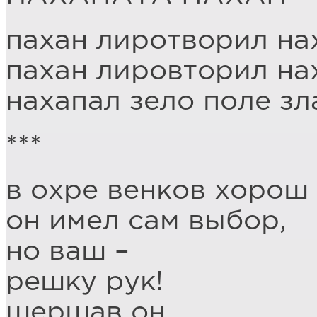
пахан лиротворил на
пахан лировторил на
нахапал зело поле зла
***
в охре венков хорош 
он имел сам выбор,
но ваш –
решку рук!
шершав он.