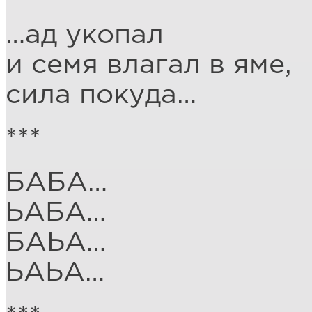
…ад укопал
и семя влагал в яме,
сила покуда…
***
БАБА…
ЬАБА…
БАЬА…
ЬАЬА…