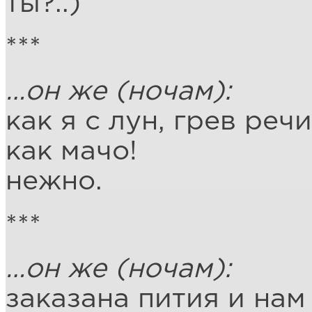
ты?..)
***
…он же (ночам):
как я с лун, грев реч
как мачо!
нежно.
***
…он же (ночам):
заказана пития и нам