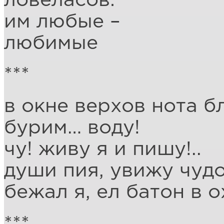
ловеласов:
им любые –
любимые
***
в окне верхов нота бл
бурим… воду!
чу! живу я и пишу!..
души пия, увижу чудо 
бежал я, ел батон в 
***