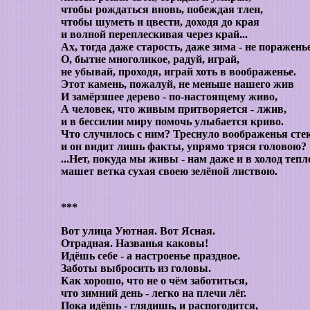
чтобы рождаться вновь, побеждая тлен,
чтобы шуметь и цвести, доходя до края
и волной переплескивая через край...
Ах, тогда даже старость, даже зима - не поражень
О, бытие многоликое, радуй, играй,
не убывай, проходя, играй хоть в воображенье.
Этот камень, пожалуй, не меньше нашего жив
И замёрзшее дерево - по-настоящему живо,
А человек, что живым притворяется - лжив,
и в бессилии миру помочь улыбается криво.
Что случилось с ним? Треснуло воображенья стек
и он видит лишь факты, упрямо тряся головою?
...Нет, покуда мы живы - нам даже и в холод тепл
машет ветка сухая своею зелёной листвою.
***
Вот улица Уютная. Вот Ясная.
Отрадная. Названья каковы!
Идёшь себе - а настроенье праздное.
Заботы выбросить из головы.
Как хорошо, что не о чём заботиться,
что зимний день - легко на плечи лёг.
Пока идёшь - глядишь, и распогодится,