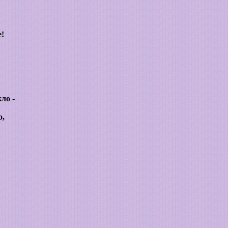
е!
ло -
о,