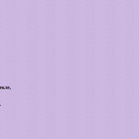
екле,
.