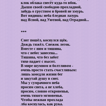
клок облака снесёт куда-то вбок.
Дыши своей свободою прохладной,
забудь о грустном и бровей не хмурь.
Вот видишь: неба бледная лазурь
над Ясной, над Уютной, над Отрадной...
***
Снег пошёл, коснулся щёк.
Дождь тяжёл. Снежок легок.
Вместе с ним и тишина,
что с небес занесена...
Тишина, что без забот
тихо падает с высот.
В мире шумном и болтливом -
очень просто стать счастливым:
лишь замедли жизни бег
и закутай душу в снег.
Мы у сумрачного неба
просим снега, а не хлеба,
просим, словно откровенья,
очень тихого мгновенья.
Чтобы нежная прохлада
лба коснулась, как рука.