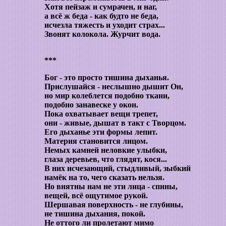
Хотя пейзаж и сумрачен, и наг,
а всё ж беда - как будто не беда,
исчезла тяжесть и уходит страх...
Звонят колокола. Журчит вода.
***
Бог - это просто тишина дыханья.
Прислушайся - неслышно дышит Он,
но мир колеблется подобно ткани,
подобно занавеске у окон.
Пока охватывает вещи трепет,
они - живые, дышат в такт с Творцом.
Его дыханье эти формы лепит.
Материя становится лицом.
Немых камней неловкие улыбки,
глаза деревьев, что глядят, кося...
В них исчезающий, стыдливый, зыбкий
намёк на то, чего сказать нельзя.
Но внятны нам не эти лица - спины,
вещей, всё ощутимое рукой.
Шершавая поверхность - не глубины,
не тишина дыхания, покой.
Не оттого ли пролетают мимо