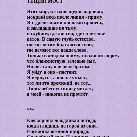
ТЁЩИН МОСТ
Этот мир, что мне щедро дарован,
мокрый весь после ливня - приму.
Я с древесными кронами вровень,
и заглядываю во тьму,
в глубину, где листва, где сплетенье
веток. В самую глубь естества,
где со светом братаются тени,
где немеют все наши слова.
Только взглядом пойму, только взглядом,
что блаженствую, зеленью сыт.
Но не стану я дереву братом.
Я уйду, а оно - постоит.
Я вернусь - а оно не узнает,
тот ли это прохожий, не тот...
Лишь небесную книгу читает,
а моей - никогда не прочтёт.
***
Как хороша дождливая погода,
когда глядишь на город из окна.
Ещё жива осенняя природа.
Спокойный свет. И тишина - влажна.