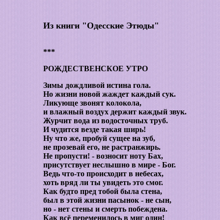
Из книги "Одесские Этюды"
***
РОЖДЕСТВЕНСКОЕ УТРО
Зимы дождливой истина гола.
Но жизни новой жаждет каждый сук.
Ликующе звонят колокола,
и влажный воздух держит каждый звук.
Журчит вода из водосточных труб.
И чудится везде такая ширь!
Ну что же, пробуй сущее на зуб,
не прозевай его, не растранжирь.
Не пропусти! - возносит ноту Бах,
присутствует неслышно в мире - Бог.
Ведь что-то происходит в небесах,
хоть вряд ли ты увидеть это смог.
Как будто пред тобой была стена,
был в этой жизни пасынок - не сын,
но - нет стены и смерть побеждена.
Как всё переменилось в миг один!