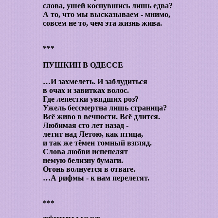
слова, ушей коснувшись лишь едва?
А то, что мы высказываем - мнимо,
совсем не то, чем эта жизнь жива.
***
ПУШКИН В ОДЕССЕ
…И захмелеть. И заблудиться
в очах и завитках волос.
Где лепестки увядших роз?
Ужель бессмертна лишь страница?
Всё живо в вечности. Всё длится.
Любимая сто лет назад -
летит над Летою, как птица,
и так же тёмен томный взгляд.
Слова любви испепелят
немую белизну бумаги.
Огонь волнуется в отваге.
…А рифмы - к нам перелетят.
***