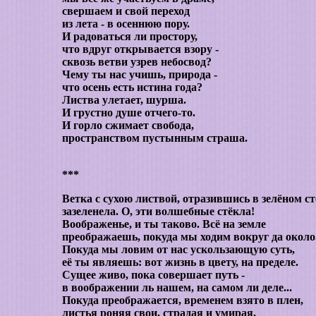
свершаем и свой переход
из лета - в осеннюю пору.
И радоваться ли простору,
что вдруг открывается взору -
сквозь ветви узрев небосвод?
Чему ты нас учишь, природа -
что осень есть истина года?
Листва улетает, шурша.
И грустно душе отчего-то.
И горло сжимает свобода,
пространством пустынным страша.
***
Ветка с сухою листвой, отразившись в зелёном ст
зазеленела. О, эти волшебные стёкла!
Воображенье, и ты таково. Всё на земле
преображаешь, покуда мы ходим вокруг да около
Покуда мы ловим от нас ускользающую суть,
её ты являешь: вот жизнь в цвету, на пределе.
Сущее живо, пока совершает путь -
в воображении ль нашем, на самом ли деле...
Покуда преображается, временем взято в плен,
листья роняя свои, страдая и умирая,