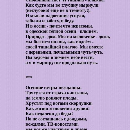
Как будто мы во глубину нырнули
(неглубоко! ещё не в темноту!).
И мысли надоевшие уснули,
забыли и заботу, и беду.
И в осени - почти что невесомы,
в одесской тёплой осени - плывём.
Природа - дом. Мы на мгновенье - дома,
мы бытием полны, как водоём -
своей тишайшей влагою. Мы вместе
с деревьями, печальными чуть-чуть.
Им ведомы о зимнем небе вести,
а я в маршрутке продолжаю путь.
***
Осенние ветры нежданны.
Трясутся от страха каштаны,
на землю роняют плоды.
Хрустят под ногами скорлупки.
Как жизни мгновения хрупки!
Как недалеко до беды!
Но не соглашаясь с дождями,
вождями, ТВ-новостями,
мы всё же участвуем в драме,