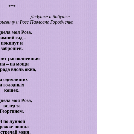
***
Дедушке и бабушке –
ьевичу и Розе Павловне Горобченко
вела моя Роза,
Зимний сад –
покинут и
заброшен.
рит располневшая
на – на мощи
рада вдоль окна,
а одичавших
и голодных
кошек.
вела моя Роза,
вслед за
Георгином.
И по лунной
орожке пошла
Встречай меня,