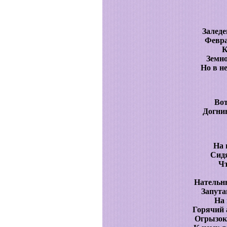
Заледе
Февра
К
Земно
Но в н
Вот
Догни
На 
Сидя
Чт
Нательн
Запута
На
Горячий 
Огрызок 