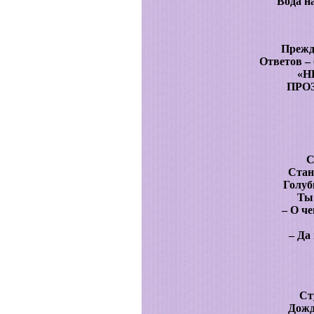
Вода н
Прежде
Ответов –
«Н
ПРО
С
Стан
Голуб
Ты 
– О ч
– Да
Ст
Дожд