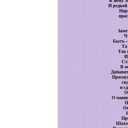
К нему л
И редкой
Нар
прос
Заме
Ч
Быть –
Та
Так 
И
Ст
В о
Добави
Просну
ся
и с
О
О чаян
П
От
Пр
Шахм