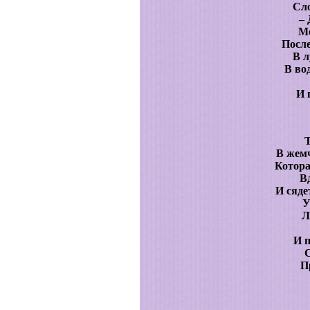
Сло
– 
Ме
После
В 
В во
И 
В жем
Котора
В
И сяде
У
Л
И п
С
П