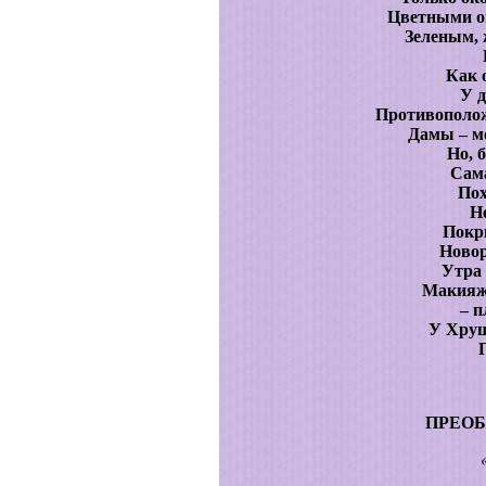
Цветными о
Зеленым,
Как 
У д
Противополож
Дамы – м
Но, б
Сам
По
Н
Покр
Новор
Утра 
Макияж 
– п
У Хрущ
ПРЕОБ