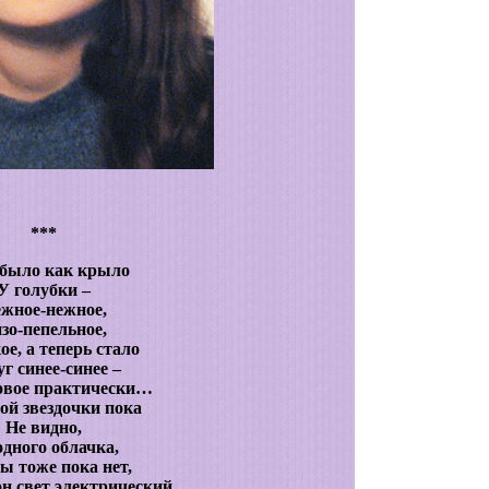
***
 было как крыло
У голубки –
жное-нежное,
зо-пепельное,
ое, а теперь стало
г синее-синее –
овое практически…
ой звездочки пока
Не видно,
одного облачка,
ы тоже пока нет,
н свет электрический