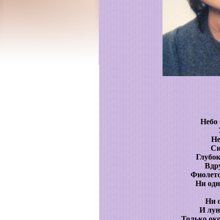
Небо
Не
Си
Глубок
Вдру
Фиолет
Ни одн
Ни 
И лун
Только око