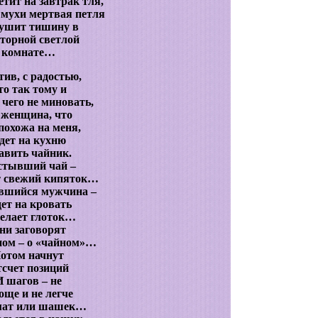
етит на завтрак тля,
 мухи мертвая петля
ушит тишину в
торной светлой
комнате…
тив, с радостью,
то так тому и
 чего не миновать,
 женщина, что
похожа на меня,
дет на кухню
авить чайник.
стывший чай –
т свежий кипяток…
вшийся мужчина –
дет на кровать
делает глоток…
ни заговорят
ном – о «чайном»…
отом начнут
счет позиций
И шагов – не
още и не легче
ат или шашек…