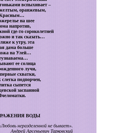
гоньками вспыхивает –
 желтым, оранжевым,
Красным…
ожерелье на шее
ома напротив,
ной где-то сороколетней
ожно и так сказать…
лиже к утру, эта
ая дама больше
хожа на Улей…
еузнаваема…
ывают ее солнца
ожденного лучи,
первые схватки,
слегка подпорчен,
литка сыпется
евской заспанной
Пчеломатки.
РАЖЕНИЯ ВОДЫ
«Любовь неразделенной не бывает».
Андрей Арсеньевич Тарковский