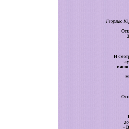
Георгию Юр
Отц
И смот
лу
виног
Н
Отц
д
– 