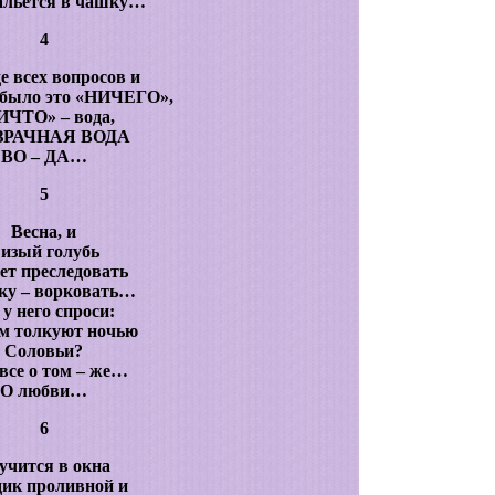
альется в чашку…
4
 всех вопросов и
 было это «НИЧЕГО»,
ИЧТО» – вода,
ЗРАЧНАЯ ВОДА
ВО – ДА…
5
Весна, и
изый голубь
ет преследовать
ку – ворковать…
у него спроси:
ем толкуют ночью
Соловьи?
 все о том – же…
О любви…
6
учится в окна
ик проливной и