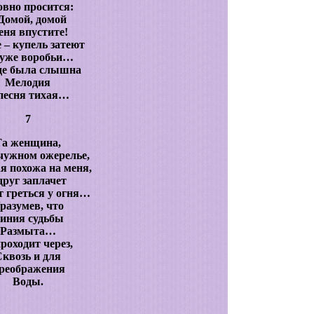
вно просится:
Домой, домой
ня впустите!
 – купель затеют
луже воробьи…
де была слышна
Мелодия
песня тихая…
7
Та женщина,
чужном ожерелье,
я похожа на меня,
друг заплачет
т греться у огня…
разумев, что
иния судьбы
Размыта…
роходит через,
квозь и для
реображения
Воды.