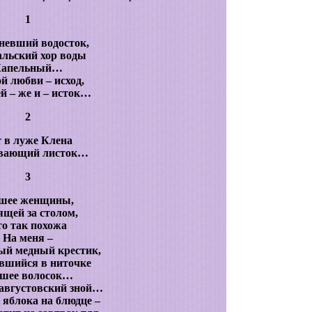
1
невший водосток,
льский хор воды
апельный…
й любви – исход,
ей – же и – исток…
2
 в луже Клена
вающий листок…
3
шее женщины,
щей за столом,
о так похожа
На меня –
ый медный крестик,
вшийся в ниточке
 шее волосок…
августовский зной…
яблока на блюдце –