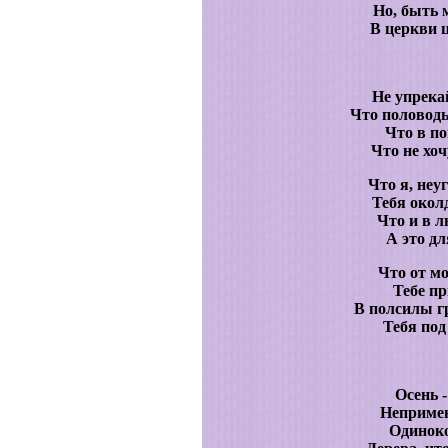
Но, быть 
В церкви ц
Не упрекай
Что половодь
Что в по
Что не хо
Что я, неу
Тебя окол
Что и в л
А это д
Что от м
Тебе пр
В полсилы г
Тебя под
Осень 
Неприме
Одиноко