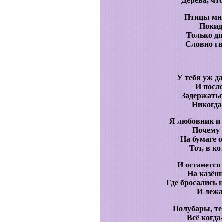
Дерева, чт
Птицы мно
Покид
Только дя
Словно гв
У тебя уж д
И посл
Задержатьс
Никогда
Я любовник и 
Почему 
На бумаге о
Тот, в к
И останется
На казён
Где бросались 
И лежа
Полубары, те
Всё когда