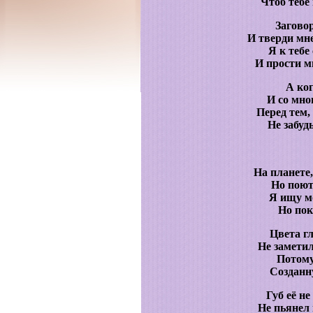
Чтоб тебе 
Загово
И тверди мне
Я к тебе
И прости мн
А ког
И со мно
Перед тем,
Не забуд
На планете,
Но поют
Я ищу м
Но пока
Цвета гл
Не заметил
Потому
Созданн
Губ её н
Не пьянел 