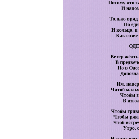
Потому что т
И напом
Только вряд 
По еди
И кольцо, и 
Как созвез
ОД
Ветер жёлты
В предвеч
Но в Оде
Допозна
Им, навер
Ччтоб мальч
Чтобы з
В изгол
Чтобы гривы
Чтобы ржат
Чтоб встре
Утро, 
И когда вес