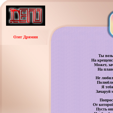
Олег Дрямин
Ты возь
На крещенс
Может, з
На план
Не любил
Полюблю 
Я теб
Зачаруй м
Попроси
От которой
Пусть он