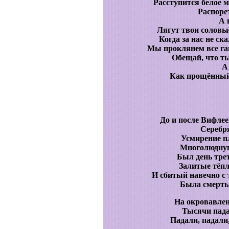
Расступится белое 
Распоре
А 
Лягут твои соловьи
Когда за нас не с
Мы проклянем все гав
Обещай, что ты
А
Как прощённый 
До и после Вифлее
Серебр
Усмирение пл
Многолюдную
Был день тре
Залитые тёп
И сбитый навечно с 
Была смерть 
На окровавле
Тысячи пада
Падали, падали,