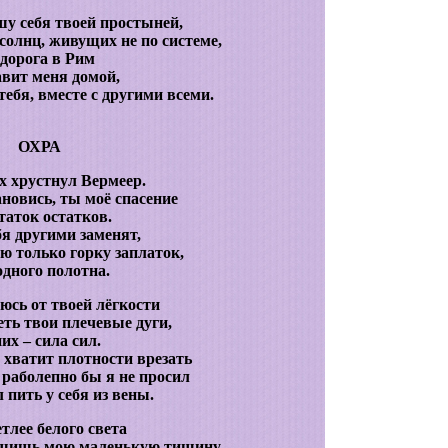
шу себя твоей простыней,
 солнц, живущих не по системе,
дорога в Рим
вит меня домой,
тебя, вместе с другими всеми.
ОХРА
х хрустнул Вермеер.
ановись, ты моё спасение
таток остатков.
бя другими заменят,
ю только горку заплаток,
одного полотна.
сь от твоей лёгкости
еть твои плечевые дуги,
их – сила сил.
 хватит плотности врезать
к раболепно бы я не просил
 пить у себя из вены.
тлее белого света
рушишь мою маленькую тишину