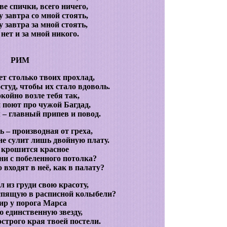
е спички, всего ничего,
у завтра со мной стоять,
у завтра за мной стоять,
нет и за мной никого.
РИМ
ет столько твоих прохлад,
студ, чтобы их стало вдоволь.
койно возле тебя так,
 поют про чужой Багдад,
 – главный припев и повод.
ь – производная от греха,
е сулит лишь двойную плату.
 крошится красное
ни с побеленного потолка?
 входят в неё, как в палату?
л из груди свою красоту,
 спящую в расписной колыбели?
ир у порога Марса
ю единственную звезду,
острого края твоей постели.