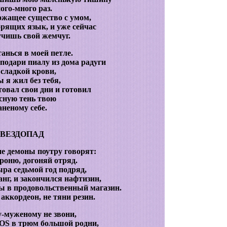
ого-много раз.
ожащее существо с умом,
рящих язык, и уже сейчас
чишь свой жемчуг.
танься в моей петле.
 подари пиалу из дома радуги
сладкой крови,
 я жил без тебя,
товал свои дни и готовил
сную тень твою
аненому себе.
ЗВЕЗДОПАД
не демоны поутру говорят:
роню, догоняй отряд.
ыра седьмой год подряд,
нг, и закончился нафтизин,
ы в продовольственный магазин.
аккордеон, не тяни резин.
-муженому не звони,
SOS в трюм большой родни,