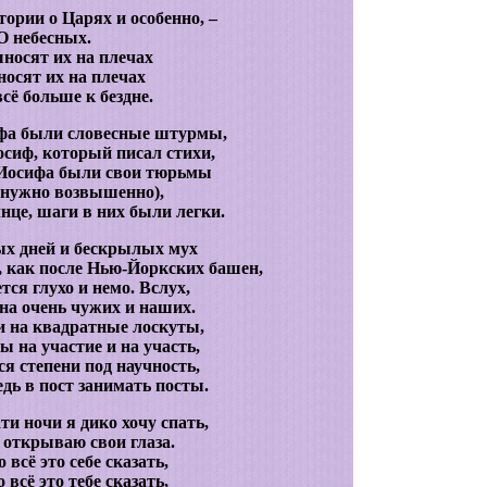
тории о Царях и особенно, –
О небесных.
носят их на плечах
носят их на плечах
сё больше к бездне.
ьфа были словесные штурмы,
сиф, который писал стихи,
 Иосифа были свои тюрьмы
 нужно возвышенно),
нце, шаги в них были легки.
ых дней и бескрылых мух
 как после Нью-Йоркских башен,
тся глухо и немо. Вслух,
 на очень чужих и наших.
и на квадратные лоскуты,
ы на участие и на участь,
я степени под научность,
дь в пост занимать посты.
ти ночи я дико хочу спать,
открываю свои глаза.
всё это себе сказать,
всё это тебе сказать,