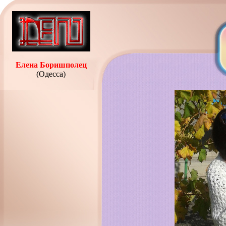
Елена Боришполец
(Одесса)