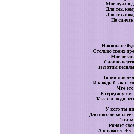
Мне нужно дв
Для тех, ком
Для тех, ком
Но спичек 
Никогда не буд
Столько твоих про
Мне не спо
Словно черти
И я этим песням
Точно мой ден
И каждый закат мн
Что это
В середину жиз
Кто эти люди, что
У кого ты пи
Для кого держал её
Этот м
Роняет сво
А я нахожу её у 