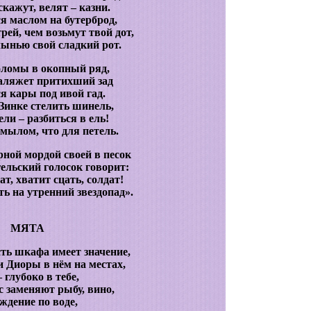
скажут, велят – казни.
я маслом на бутерброд,
рей, чем возьмут твой дот,
ынью свой сладкий рот.
оломы в окопный ряд,
заляжет притихший зад
я кары под ивой гад.
 Зинке стелить шинель,
ели – разбиться в ель!
мылом, что для петель.
рной мордой своей в песок
гельский голосок говорит:
т, хватит сцать, солдат!
ь на утренний звездопад».
МЯТА
ть шкафа имеет значение,
и Диоры в нём на местах,
– глубоко в тебе,
с заменяют рыбу, вино,
ждение по воде,