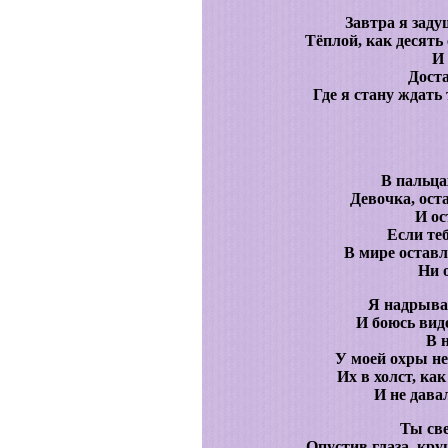
Завтра я заду
Тёплой, как десять
И 
Доста
Где я стану ждать 
В пальца
Девочка, ост
И ос
Если те
В мире оставл
Ни 
Я надрываю
И боюсь вид
В н
У моей охры не
Их в холст, ка
И не давал
Ты све
Опустив глаза, к