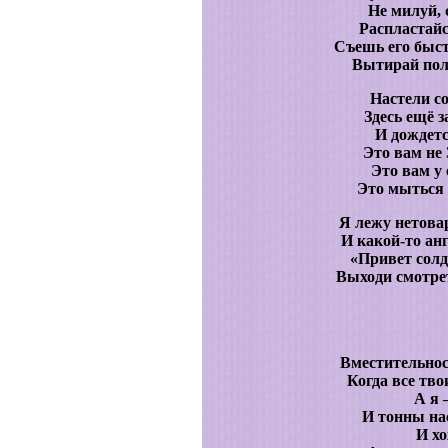
Не милуй, 
Распластайс
Съешь его быст
Вытирай пол
Настели с
Здесь ещё 
И дождетс
Это вам не
Это вам у 
Это мыться 
Я лежу нетова
И какой-то ан
«Привет солда
Выходи смотрет
Вместительнос
Когда все тво
А я 
И тонны на
И хо