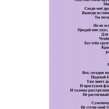
Мн
Сведи моё др
Выведи из гово
Ты полу
Но не ос
Продай мне укус,
Для 
Чтобы
Без тебя грун
Кра
р
Вот, сегодня м
Надевай б
Там зияет д
И простужен фла
И талоны расстрелян
Не растягивай 
Суженому
Не стучи свой 