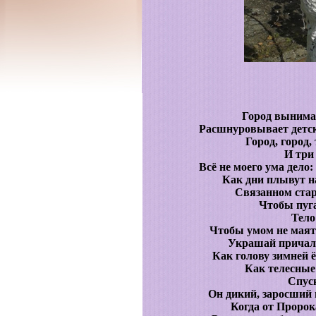
Город вынимае
Расшнуровывает детск
Город, город,
И три
Всё не моего ума дело:
Как дни плывут н
Связанном стар
Чтобы пуга
Тело
Чтобы умом не маять
Украшай причал
Как голову зимней 
Как телесные
Спуск
Он дикий, заросший 
Когда от Пророк