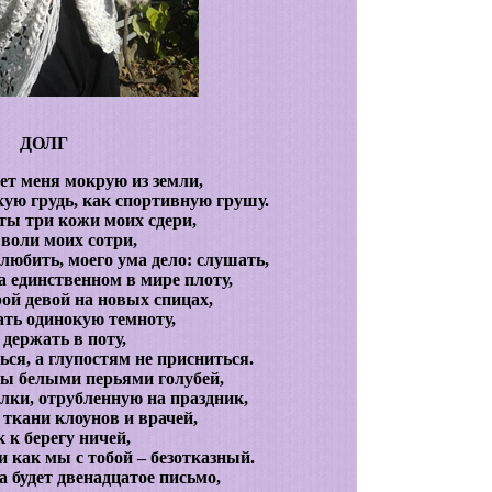
ДОЛГ
т меня мокрую из земли,
ую грудь, как спортивную грушу.
 ты три кожи моих сдери,
 воли моих сотри,
 любить, моего ума дело: слушать,
а единственном в мире плоту,
ой девой на новых спицах,
ть одинокую темноту,
 держать в поту,
ся, а глупостям не присниться.
ы белыми перьями голубей,
ёлки, отрубленную на праздник,
 ткани клоунов и врачей,
 к берегу ничей,
и как мы с тобой – безотказный.
а будет двенадцатое письмо,