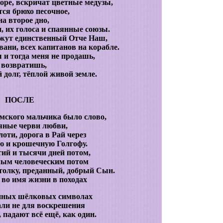
море, вскричат цветные медузы,
тся брюхо песочное,
на второе дно,
, их голоса и спаянные союзы.
кажут единственный Отче Наш,
ани, всех капитанов на корабле.
 и тогда меня не продашь,
 возвратишь,
долг, тёплой живой земле.
ПОСЛЕ
мского мальчика было слово,
яные черви любви,
оти, дорога в Рай через
 и крошечную Голгофу.
тий и тысячи дней потом,
лым человеческим потом
толку, преданный, добрый Сын.
во имя жизни в походах
нных шёлковых символах
ли не для воскрешения
 падают всё ещё, как один.