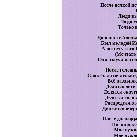
После всякой ис
Люди вы
Люди у
Только в
До и после Адол
Был молодой Ио
А потом у того
(Мечтать
Они излучали сол
После голодн
Слов было не меньше,
Всё разрывае
Делятся дети
Делятся округ
Делятся голов
Распределяютс
Движется очере
После двенадца
Но широко 
Мне нужно 
Мне нужно 