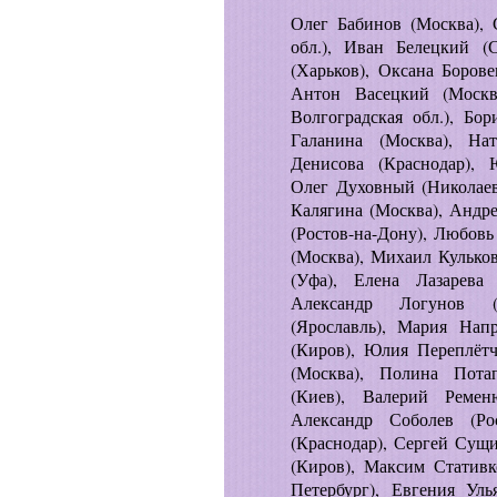
Олег Бабинов (Москва), 
обл.), Иван Белецкий (
(Харьков), Оксана Боров
Антон Васецкий (Москв
Волгоградская обл.), Бо
Галанина (Москва), На
Денисова (Краснодар), 
Олег Духовный (Николаев
Калягина (Москва), Андр
(Ростов-на-Дону), Любовь
(Москва), Михаил Кулько
(Уфа), Елена Лазарева 
Александр Логунов (
(Ярославль), Мария Нап
(Киров), Юлия Переплётч
(Москва), Полина Пота
(Киев), Валерий Ремен
Александр Соболев (Ро
(Краснодар), Сергей Сущи
(Киров), Максим Стативк
Петербург), Евгения Ул