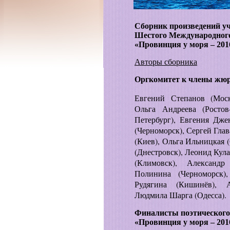
Сборник произведений у
Шестого Международного
«Провинция у моря – 201
Авторы сборника
Оргкомитет к члены жюр
Евгений Степанов (Моск
Ольга Андреева (Ростов
Петербург), Евгения Дже
(Черноморск), Сергей Гла
(Киев), Ольга Ильницкая 
(Днестровск), Леонид Кул
(Климовск), Александ
Полинина (Черноморск),
Рудягина (Кишинёв), А
Людмила Шарга (Одесса).
Финалисты поэтического
«Провинция у моря – 201